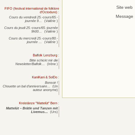
Site web
FIFO (festival international de folklore
d'Octodure)
:
Message
Cours du vendredi 25.-cours/65.-
journée
9…
(
Valérie
)
Cours du jeudi 25.-cours/65.-journée
9h00…
(
Valérie
)
Cours du mercredi 25.-cours/80.-
journée
…
(
Valérie
)
Balfolk Lenzburg
:
Bitte schickt mir die
Newsletter/Balfolk…
(Irène )
KaniKani & SolDo
:
Bonsoir !
Chouette un bal d’anniversaire…
(Un
auteur anonyme)
Kreistänze "Mattelüt" Bern
:
Mattelüt – Brätle und Tanzen mit
Livemus…
(Urs)