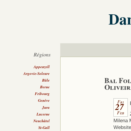
Dan
Régions
Appenzell
Argovie-Soleure
Bal Fol
Bâle
Olivei
Berne
Fribourg
Genève
Fri
27
Jura
Feb
Lucerne
Milena 
Neuchâtel
Website:
St-Gall