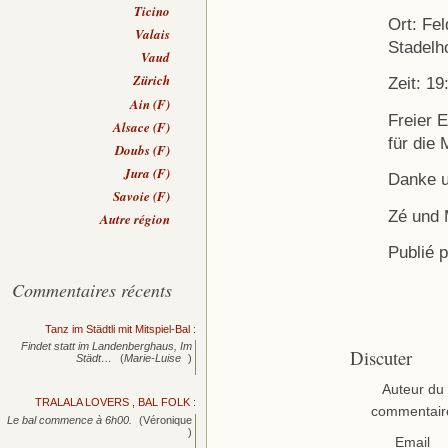
Ticino
Ort: Fe
Valais
Stadelh
Vaud
Zürich
Zeit: 1
Ain (F)
Freier E
Alsace (F)
für die 
Doubs (F)
Jura (F)
Danke u
Savoie (F)
Zé und 
Autre région
Publié 
Commentaires récents
Tanz im Städtli mit Mitspiel-Bal
:
Findet statt im Landenberghaus, Im
Discuter
Städt…
(
Marie-Luise
)
Auteur du
TRALALA LOVERS , BAL FOLK
:
commentair
Le bal commence à 6h00.
(Véronique
)
Email