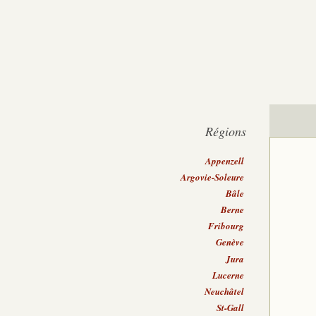
Régions
Appenzell
Argovie-Soleure
Bâle
Berne
Fribourg
Genève
Jura
Lucerne
Neuchâtel
St-Gall