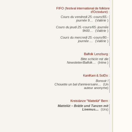
FIFO (festival international de folklore
d'Octodure)
:
Cours du vendredi 25.-cours/65.-
journée
9…
(
Valérie
)
Cours du jeudi 25.-cours/65.-journée
9h00…
(
Valérie
)
Cours du mercredi 25.-cours/80.-
journée
…
(
Valérie
)
Balfolk Lenzburg
:
Bitte schickt mir die
Newsletter/Balfolk…
(Irène )
KaniKani & SolDo
:
Bonsoir !
Chouette un bal d’anniversaire…
(Un
auteur anonyme)
Kreistänze "Mattelüt" Bern
:
Mattelüt – Brätle und Tanzen mit
Livemus…
(Urs)