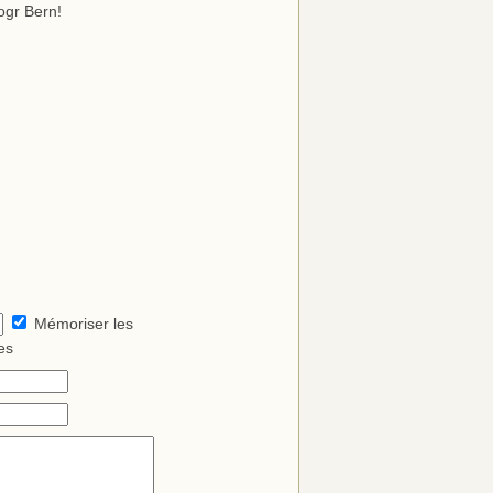
rogr Bern!
Mémoriser les
es