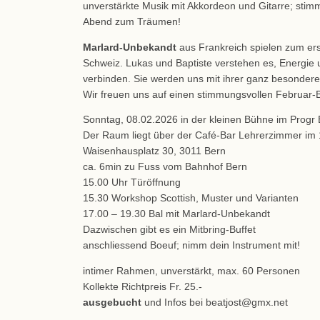
unverstärkte Musik mit Akkordeon und Gitarre; stimm
Abend zum Träumen!
Marlard-Unbekandt
aus Frankreich spielen zum ers
Schweiz. Lukas und Baptiste verstehen es, Energie 
verbinden. Sie werden uns mit ihrer ganz besondere
Wir freuen uns auf einen stimmungsvollen Februar-B
Sonntag, 08.02.2026 in der kleinen Bühne im Progr
Der Raum liegt über der Café-Bar Lehrerzimmer im 
Waisenhausplatz 30, 3011 Bern
ca. 6min zu Fuss vom Bahnhof Bern
15.00 Uhr Türöffnung
15.30 Workshop Scottish, Muster und Varianten
17.00 – 19.30 Bal mit Marlard-Unbekandt
Dazwischen gibt es ein Mitbring-Buffet
anschliessend Boeuf; nimm dein Instrument mit!
intimer Rahmen, unverstärkt, max. 60 Personen
Kollekte Richtpreis Fr. 25.-
ausgebucht
und Infos bei beatjost@gmx.net