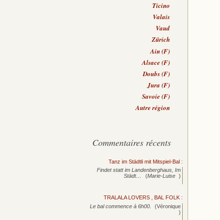
Ticino
Valais
Vaud
Zürich
Ain (F)
Alsace (F)
Doubs (F)
Jura (F)
Savoie (F)
Autre région
Commentaires récents
Tanz im Städtli mit Mitspiel-Bal
:
Findet statt im Landenberghaus, Im
Städt…
(
Marie-Luise
)
TRALALA LOVERS , BAL FOLK
:
Le bal commence à 6h00.
(Véronique
)