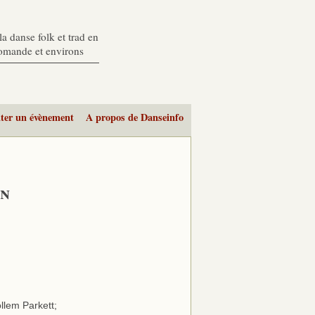
a danse folk et trad en
romande et environs
ter un évènement
A propos de Danseinfo
rn
llem Parkett;