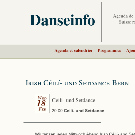
Danseinfo
Agenda de l
Suisse 
Agenda et calendrier
Programmes
Ajou
Irish Céilí- und Setdance Bern
Wed
Ceili- und Setdance
18
Feb
20.00
Ceili- und Setdance
Wir tanzen jeden Mittwoch Abend Irish Céilí- and Se