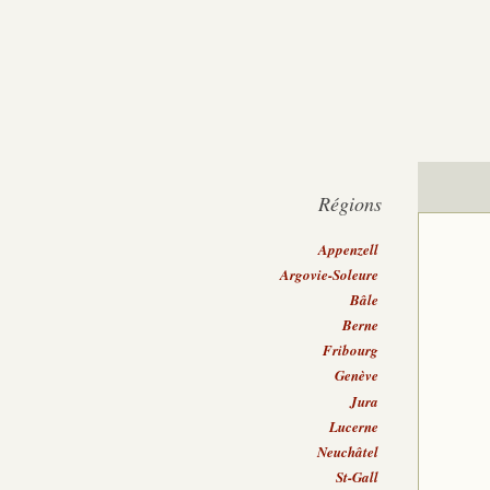
Régions
Appenzell
Argovie-Soleure
Bâle
Berne
Fribourg
Genève
Jura
Lucerne
Neuchâtel
St-Gall