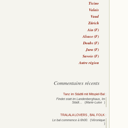
Ticino
Valais
Vaud
Zürich
Ain (F)
Alsace (F)
Doubs (F)
Jura (F)
Savoie (F)
Autre région
Commentaires récents
Tanz im Städtli mit Mitspiel-Bal
:
Findet statt im Landenberghaus, Im
Städt…
(
Marie-Luise
)
TRALALA LOVERS , BAL FOLK
:
Le bal commence à 6h00.
(Véronique
)