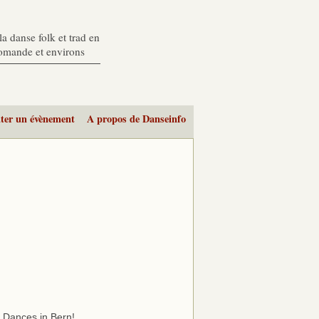
a danse folk et trad en
romande et environs
ter un évènement
A propos de Danseinfo
t Dances in Bern!