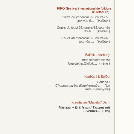
FIFO (festival international de folklore
d'Octodure)
:
Cours du vendredi 25.-cours/65.-
journée
9…
(
Valérie
)
Cours du jeudi 25.-cours/65.-journée
9h00…
(
Valérie
)
Cours du mercredi 25.-cours/80.-
journée
…
(
Valérie
)
Balfolk Lenzburg
:
Bitte schickt mir die
Newsletter/Balfolk…
(Irène )
KaniKani & SolDo
:
Bonsoir !
Chouette un bal d’anniversaire…
(Un
auteur anonyme)
Kreistänze "Mattelüt" Bern
:
Mattelüt – Brätle und Tanzen mit
Livemus…
(Urs)