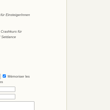
für EinsteigerInnen
 Crashkurs für
nd Setdance
Mémoriser les
es