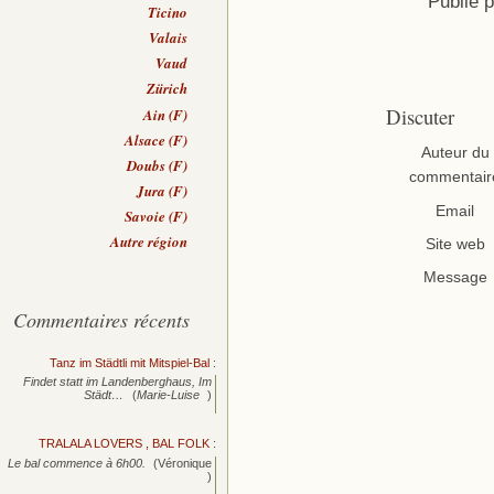
Publié 
Ticino
Valais
Vaud
Zürich
Discuter
Ain (F)
Alsace (F)
Auteur du
Doubs (F)
commentair
Jura (F)
Email
Savoie (F)
Autre région
Site web
Message
Commentaires récents
Tanz im Städtli mit Mitspiel-Bal
:
Findet statt im Landenberghaus, Im
Städt…
(
Marie-Luise
)
TRALALA LOVERS , BAL FOLK
:
Le bal commence à 6h00.
(Véronique
)