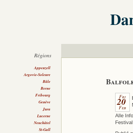
Dan
Régions
Appenzell
Argovie-Soleure
Balfolk
Bâle
Berne
Fribourg
Fri
20
Genève
Feb
Jura
Alle Inf
Lucerne
Festival
Neuchâtel
St-Gall