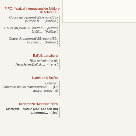
FIFO (festival international de folklore
d'Octodure)
:
Cours du vendredi 25.-cours/65.-
journée
9…
(
Valérie
)
Cours du jeudi 25.-cours/65.-journée
9h00…
(
Valérie
)
Cours du mercredi 25.-cours/80.-
journée
…
(
Valérie
)
Balfolk Lenzburg
:
Bitte schickt mir die
Newsletter/Balfolk…
(Irène )
KaniKani & SolDo
:
Bonsoir !
Chouette un bal d’anniversaire…
(Un
auteur anonyme)
Kreistänze "Mattelüt" Bern
:
Mattelüt – Brätle und Tanzen mit
Livemus…
(Urs)