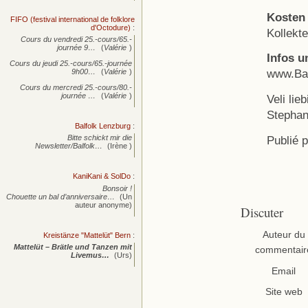
Kosten
FIFO (festival international de folklore
d'Octodure)
:
Kollekt
Cours du vendredi 25.-cours/65.-
journée
9…
(
Valérie
)
Infos u
Cours du jeudi 25.-cours/65.-journée
www.Bal
9h00…
(
Valérie
)
Cours du mercredi 25.-cours/80.-
journée
…
(
Valérie
)
Veli lie
Stepha
Balfolk Lenzburg
:
Publié 
Bitte schickt mir die
Newsletter/Balfolk…
(Irène )
KaniKani & SolDo
:
Bonsoir !
Chouette un bal d’anniversaire…
(Un
auteur anonyme)
Discuter
Auteur du
Kreistänze "Mattelüt" Bern
:
Mattelüt – Brätle und Tanzen mit
commentair
Livemus…
(Urs)
Email
Site web