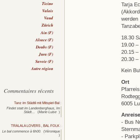
Ticino
Tarja Ec
Valais
(Akkord
Vaud
werden u
Zürich
Tanzabe
Ain (F)
18.30 S
Alsace (F)
19.00 – 
Doubs (F)
20.15 – 
Jura (F)
20.30 – 
Savoie (F)
Autre région
Kein Buf
Ort
Pfarreis
Commentaires récents
Rodtegg
6005 Lu
Tanz im Städtli mit Mitspiel-Bal
:
Findet statt im Landenberghaus, Im
Städt…
(
Marie-Luise
)
Anreise
- Bus N
TRALALA LOVERS , BAL FOLK
:
Sternma
Le bal commence à 6h00.
(Véronique
)
- Parkp