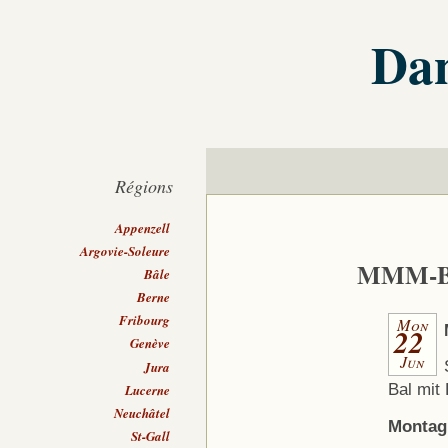
Dan
Régions
Appenzell
Argovie-Soleure
MMM-B
Bâle
Berne
Fribourg
Mon
22
Genève
Jun
Jura
Bal mit 
Lucerne
Neuchâtel
Montag,
St-Gall