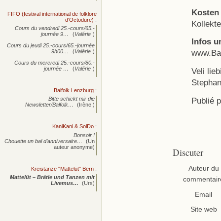
Kosten
FIFO (festival international de folklore
d'Octodure)
:
Kollekt
Cours du vendredi 25.-cours/65.-
journée
9…
(
Valérie
)
Infos u
Cours du jeudi 25.-cours/65.-journée
www.Bal
9h00…
(
Valérie
)
Cours du mercredi 25.-cours/80.-
journée
…
(
Valérie
)
Veli lie
Stepha
Balfolk Lenzburg
:
Publié 
Bitte schickt mir die
Newsletter/Balfolk…
(Irène )
KaniKani & SolDo
:
Bonsoir !
Chouette un bal d’anniversaire…
(Un
auteur anonyme)
Discuter
Auteur du
Kreistänze "Mattelüt" Bern
:
Mattelüt – Brätle und Tanzen mit
commentair
Livemus…
(Urs)
Email
Site web