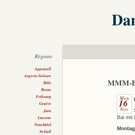
Dan
Régions
Appenzell
Argovie-Soleure
MMM-B
Bâle
Berne
Fribourg
Mon
16
Genève
Nov
Jura
Bal mit 
Lucerne
Neuchâtel
Montag,
St-Gall