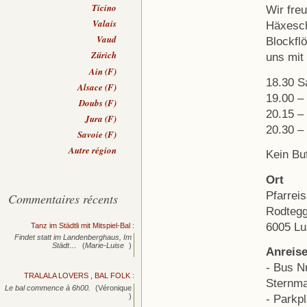
Ticino
Wir fre
Valais
Häxesch
Vaud
Blockfl
Zürich
uns mit
Ain (F)
18.30 S
Alsace (F)
19.00 – 
Doubs (F)
20.15 – 
Jura (F)
20.30 – 
Savoie (F)
Autre région
Kein Buf
Ort
Pfarreis
Commentaires récents
Rodtegg
6005 Lu
Tanz im Städtli mit Mitspiel-Bal
:
Findet statt im Landenberghaus, Im
Städt…
(
Marie-Luise
)
Anreise
- Bus N
TRALALA LOVERS , BAL FOLK
:
Sternma
Le bal commence à 6h00.
(Véronique
)
- Parkp