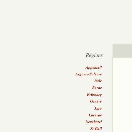
Régions
Appenzell
Argovie-Soleure
Bâle
Berne
Fribourg
Genève
Jura
Lucerne
Neuchâtel
St-Gall