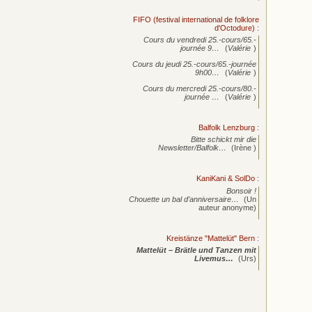
FIFO (festival international de folklore
d'Octodure)
:
Cours du vendredi 25.-cours/65.-
journée
9…
(
Valérie
)
Cours du jeudi 25.-cours/65.-journée
9h00…
(
Valérie
)
Cours du mercredi 25.-cours/80.-
journée
…
(
Valérie
)
Balfolk Lenzburg
:
Bitte schickt mir die
Newsletter/Balfolk…
(Irène )
KaniKani & SolDo
:
Bonsoir !
Chouette un bal d’anniversaire…
(Un
auteur anonyme)
Kreistänze "Mattelüt" Bern
:
Mattelüt – Brätle und Tanzen mit
Livemus…
(Urs)