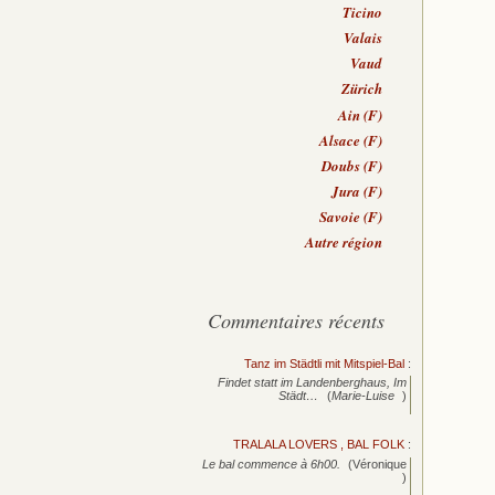
Ticino
Valais
Vaud
Zürich
Ain (F)
Alsace (F)
Doubs (F)
Jura (F)
Savoie (F)
Autre région
Commentaires récents
Tanz im Städtli mit Mitspiel-Bal
:
Findet statt im Landenberghaus, Im
Städt…
(
Marie-Luise
)
TRALALA LOVERS , BAL FOLK
:
Le bal commence à 6h00.
(Véronique
)