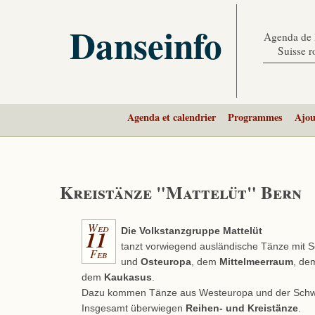
Danseinfo
Agenda de l
Suisse 
Agenda et calendrier
Programmes
Ajou
Kreistänze "Mattelüt" Bern
Wed
11
Die Volkstanzgruppe Mattelüt
tanzt vorwiegend ausländische Tänze mit 
Feb
und
Osteuropa
, dem
Mittelmeerraum
, d
dem
Kaukasus
.
Dazu kommen Tänze aus Westeuropa und der Schw
Insgesamt überwiegen
Reihen- und Kreistänze
.