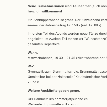
Neue Teilnehmerinnen und Teilnehmer
(auch ohn
herzlich willkommen!
Ein Schnupperabend ist gratis. Der Einzelabend kost
Fr. 50.
, der Jahresbeitrag Fr. 150.- (red. Fr. 80.-)
Im ersten Teil des Abends werden neue Tänze durch
angeleitet. Im zweiten Teil tanzen wir “Wunschtänz
gesamten Repertoire.
Wann:
Mittwochabends, 19.30 – 21.45 (nicht während der S
Wo:
Gymnastikraum Brunnmattschule, Brunnmattstrasse
Unmittelbar bei der Haltestelle “Kaufmännischer Ver
7 und 8.
Weitere Auskünfte geben gerne:
Urs Hammer: urs.hammer[at]sunrise.ch
Webseite: http://matte.volkstanz.ch