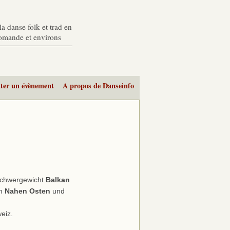
a danse folk et trad en
romande et environs
ter un évènement
A propos de Danseinfo
Schwergewicht
Balkan
em
Nahen Osten
und
eiz.