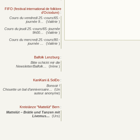
FIFO (festival international de folklore
d'Octodure)
:
Cours du vendredi 25.-cours/65.-
journée
9…
(
Valérie
)
Cours du jeudi 25.-cours/65.-journée
9h00…
(
Valérie
)
Cours du mercredi 25.-cours/80.-
journée
…
(
Valérie
)
Balfolk Lenzburg
:
Bitte schickt mir die
Newsletter/Balfolk…
(Irène )
KaniKani & SolDo
:
Bonsoir !
Chouette un bal d’anniversaire…
(Un
auteur anonyme)
Kreistänze "Mattelüt" Bern
:
Mattelüt – Brätle und Tanzen mit
Livemus…
(Urs)