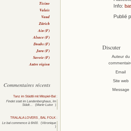
Ticino
Info:
ba
Valais
Publié 
Vaud
Zürich
Ain (F)
Alsace (F)
Doubs (F)
Discuter
Jura (F)
Auteur du
Savoie (F)
commentair
Autre région
Email
Site web
Commentaires récents
Message
Tanz im Städtli mit Mitspiel-Bal
:
Findet statt im Landenberghaus, Im
Städt…
(
Marie-Luise
)
TRALALA LOVERS , BAL FOLK
:
Le bal commence à 6h00.
(Véronique
)