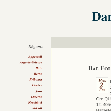
Dan
Régions
Appenzell
Argovie-Soleure
Bal Fo
Bâle
Berne
Fribourg
Mon
2
Genève
Feb
Jura
Lucerne
Ort:
QU
Neuchâtel
12, 405
St-Gall
Haltest