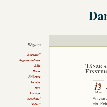
Dan
Régions
Appenzell
Argovie-Soleure
Tänze a
Bâle
Einstei
Berne
Fribourg
Genève
Fri
13
Jura
Mar
Lucerne
An vier
Neuchâtel
ein. Kei
St-Gall