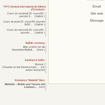
Email
FIFO (festival international de folklore
d'Octodure)
:
Site web
Cours du vendredi 25.-cours/65.-
journée
9…
(
Valérie
)
Message
Cours du jeudi 25.-cours/65.-journée
9h00…
(
Valérie
)
Cours du mercredi 25.-cours/80.-
journée
…
(
Valérie
)
Balfolk Lenzburg
:
Bitte schickt mir die
Newsletter/Balfolk…
(Irène )
KaniKani & SolDo
:
Bonsoir !
Chouette un bal d’anniversaire…
(Un
auteur anonyme)
Kreistänze "Mattelüt" Bern
:
Mattelüt – Brätle und Tanzen mit
Livemus…
(Urs)