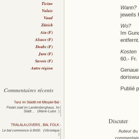
Ticino
Wann?
Valais
jeweils
Vaud
Zürich
Wo?
Ain (F)
Im Gund
Alsace (F)
entfernt
Doubs (F)
Kosten
Jura (F)
60.- Fr.
Savoie (F)
Autre région
Genaue 
dorisw
Publié 
Commentaires récents
Tanz im Städtli mit Mitspiel-Bal
:
Findet statt im Landenberghaus, Im
Städt…
(
Marie-Luise
)
Discuter
TRALALA LOVERS , BAL FOLK
:
Le bal commence à 6h00.
(Véronique
Auteur du
)
commentair