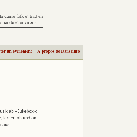
a danse folk et trad en
romande et environs
ter un évènement
A propos de Danseinfo
usik ab «Jukebox»:
e, lernen ab und an
en aus …