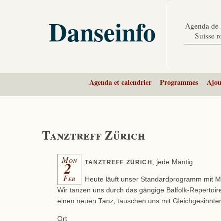
Danseinfo
Agenda de l
Suisse 
Agenda et calendrier
Programmes
Ajou
Tanztreff Zürich
Mon
2
, jede Mäntig
TANZTREFF
ZÜRICH
Feb
Heute läuft unser Standardprogramm mit M
Wir tanzen uns durch das gängige Balfolk-Repertoir
einen neuen Tanz, tauschen uns mit Gleichgesinnt
Ort