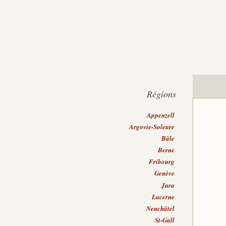
Régions
Appenzell
Argovie-Soleure
Bâle
Berne
Fribourg
Genève
Jura
Lucerne
Neuchâtel
St-Gall