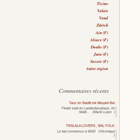
Ticino
Valais
Vaud
Zürich
Ain (F)
Alsace (F)
Doubs (F)
Jura (F)
Savoie (F)
Autre région
Commentaires récents
Tanz im Städtli mit Mitspiel-Bal
:
Findet statt im Landenberghaus, Im
Städt…
(
Marie-Luise
)
TRALALA LOVERS , BAL FOLK
:
Le bal commence à 6h00.
(Véronique
)