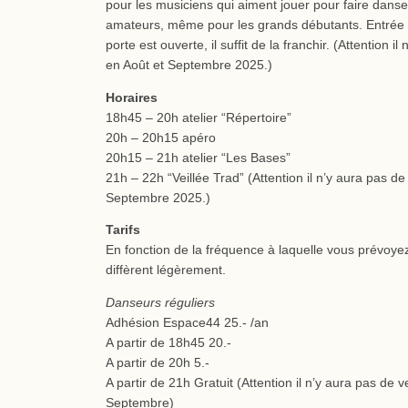
pour les musiciens qui aiment jouer pour faire dans
amateurs, même pour les grands débutants. Entrée li
porte est ouverte, il suffit de la franchir. (Attention il
en Août et Septembre 2025.)
Horaires
18h45 – 20h atelier “Répertoire”
20h – 20h15 apéro
20h15 – 21h atelier “Les Bases”
21h – 22h “Veillée Trad” (Attention il n’y aura pas de 
Septembre 2025.)
Tarifs
En fonction de la fréquence à laquelle vous prévoyez 
diffèrent légèrement.
Danseurs réguliers
Adhésion Espace44 25.- /an
A partir de 18h45 20.-
A partir de 20h 5.-
A partir de 21h Gratuit (Attention il n’y aura pas de v
Septembre)