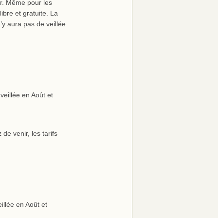
er. Même pour les
bre et gratuite. La
 n’y aura pas de veillée
veillée en Août et
de venir, les tarifs
eillée en Août et