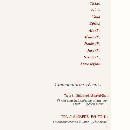
Ticino
Valais
Vaud
Zürich
Ain (F)
Alsace (F)
Doubs (F)
Jura (F)
Savoie (F)
Autre région
Commentaires récents
Tanz im Städtli mit Mitspiel-Bal
:
Findet statt im Landenberghaus, Im
Städt…
(
Marie-Luise
)
TRALALA LOVERS , BAL FOLK
:
Le bal commence à 6h00.
(Véronique
)