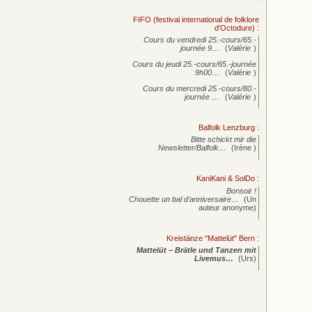
FIFO (festival international de folklore
d'Octodure)
:
Cours du vendredi 25.-cours/65.-
journée
9…
(
Valérie
)
Cours du jeudi 25.-cours/65.-journée
9h00…
(
Valérie
)
Cours du mercredi 25.-cours/80.-
journée
…
(
Valérie
)
Balfolk Lenzburg
:
Bitte schickt mir die
Newsletter/Balfolk…
(Irène )
KaniKani & SolDo
:
Bonsoir !
Chouette un bal d’anniversaire…
(Un
auteur anonyme)
Kreistänze "Mattelüt" Bern
:
Mattelüt – Brätle und Tanzen mit
Livemus…
(Urs)