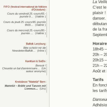
La Veill
C’est l
FIFO (festival international de folklore
d'Octodure)
:
plaisir 
Cours du vendredi 25.-cours/65.-
journée
9…
(
Valérie
)
danser.
Cours du jeudi 25.-cours/65.-journée
débutant
9h00…
(
Valérie
)
de la fr
Cours du mercredi 25.-cours/80.-
journée
…
(
Valérie
)
Septemb
Horaire
Balfolk Lenzburg
:
Bitte schickt mir die
18h45 – 
Newsletter/Balfolk…
(Irène )
20h – 2
20h15 –
KaniKani & SolDo
:
21h – 22
Bonsoir !
Chouette un bal d’anniversaire…
(Un
Août et
auteur anonyme)
Tarifs
Kreistänze "Mattelüt" Bern
:
En fonct
Mattelüt – Brätle und Tanzen mit
Livemus…
(Urs)
les tari
Danseur
Adhésio