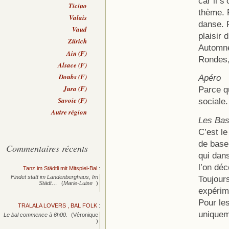
car il s
Ticino
thème. 
Valais
danse. 
Vaud
plaisir 
Zürich
Automne
Ain (F)
Rondes,
Alsace (F)
Doubs (F)
Apéro
Jura (F)
Parce qu
Savoie (F)
sociale
Autre région
Les Ba
C’est l
de base
Commentaires récents
qui dans
l’on dé
Tanz im Städtli mit Mitspiel-Bal
:
Toujours
Findet statt im Landenberghaus, Im
Städt…
(
Marie-Luise
)
expérim
Pour les
TRALALA LOVERS , BAL FOLK
:
uniquem
Le bal commence à 6h00.
(Véronique
)