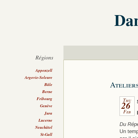
Dan
Régions
Appenzell
Argovie-Soleure
Atelier
Bâle
Berne
Fribourg
Thu
26
Genève
Feb
Jura
Lucerne
Du Répe
Neuchâtel
Un temp
St-Gall