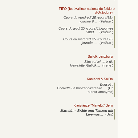
FIFO (festival international de folklore
d'Octodure)
:
Cours du vendredi 25.-cours/65.-
journée
9…
(
Valérie
)
Cours du jeudi 25.-cours/65.-journée
9h00…
(
Valérie
)
Cours du mercredi 25.-cours/80.-
journée
…
(
Valérie
)
Balfolk Lenzburg
:
Bitte schickt mir die
Newsletter/Balfolk…
(Irène )
KaniKani & SolDo
:
Bonsoir !
Chouette un bal d’anniversaire…
(Un
auteur anonyme)
Kreistänze "Mattelüt" Bern
:
Mattelüt – Brätle und Tanzen mit
Livemus…
(Urs)