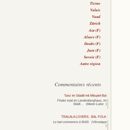
Ticino
Valais
Vaud
Zürich
Ain (F)
Alsace (F)
Doubs (F)
Jura (F)
Savoie (F)
Autre région
Commentaires récents
Tanz im Städtli mit Mitspiel-Bal
:
Findet statt im Landenberghaus, Im
Städt…
(
Marie-Luise
)
TRALALA LOVERS , BAL FOLK
:
Le bal commence à 6h00.
(Véronique
)