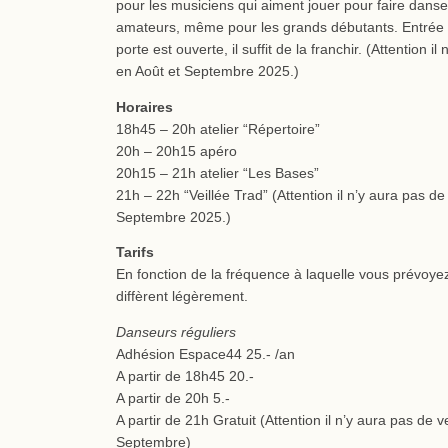
pour les musiciens qui aiment jouer pour faire dans
amateurs, même pour les grands débutants. Entrée li
porte est ouverte, il suffit de la franchir. (Attention il
en Août et Septembre 2025.)
Horaires
18h45 – 20h atelier “Répertoire”
20h – 20h15 apéro
20h15 – 21h atelier “Les Bases”
21h – 22h “Veillée Trad” (Attention il n’y aura pas de 
Septembre 2025.)
Tarifs
En fonction de la fréquence à laquelle vous prévoyez 
diffèrent légèrement.
Danseurs réguliers
Adhésion Espace44 25.- /an
A partir de 18h45 20.-
A partir de 20h 5.-
A partir de 21h Gratuit (Attention il n’y aura pas de v
Septembre)