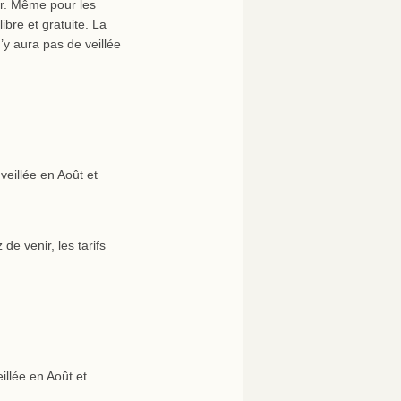
er. Même pour les
bre et gratuite. La
 n’y aura pas de veillée
veillée en Août et
de venir, les tarifs
eillée en Août et