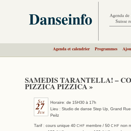
Danseinfo
Agenda de l
Suisse 
Agenda et calendrier
Programmes
Ajou
SAMEDIS TARANTELLA! – CO
PIZZICA PIZZICA »
Sat
27
Horaire: de 15H30 à 17h
Lieu : Studio de danse Step Up, Grand Rue
Jun
Peilz
Tarif : cours unique 40
membre / 50
non m
CHF
CHF