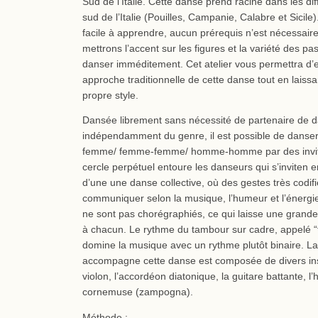
Sud de l’Italie. Cette danse prend racine dans les di
sud de l’Italie (Pouilles, Campanie, Calabre et Sicile)
facile à apprendre, aucun prérequis n’est nécessair
mettrons l’accent sur les figures et la variété des pa
danser imméditement. Cet atelier vous permettra d’
approche traditionnelle de cette danse tout en laissa
propre style.
Dansée librement sans nécessité de partenaire de 
indépendamment du genre, il est possible de dans
femme/ femme-femme/ homme-homme par des invita
cercle perpétuel entoure les danseurs qui s’inviten en
d’une une danse collective, où des gestes très codif
communiquer selon la musique, l’humeur et l’énerg
ne sont pas chorégraphiés, ce qui laisse une grande l
à chacun. Le rythme du tambour sur cadre, appelé “
domine la musique avec un rythme plutôt binaire. L
accompagne cette danse est composée de divers i
violon, l’accordéon diatonique, la guitare battante, l
cornemuse (zampogna).
Méthode :