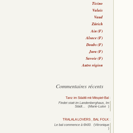
Ticino
Valais
Vaud
Zürich
Ain (F)
Alsace (F)
Doubs (F)
Jura (F)
Savoie (F)
Autre région
Commentaires récents
Tanz im Städtli mit Mitspiel-Bal
:
Findet statt im Landenberghaus, Im
Städt…
(
Marie-Luise
)
TRALALA LOVERS , BAL FOLK
:
Le bal commence à 6h00.
(Véronique
)