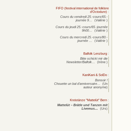
FIFO (festival international de folklore
d'Octodure)
:
Cours du vendredi 25.-cours/65.-
journée
9…
(
Valérie
)
Cours du jeudi 25.-cours/65.-journée
9h00…
(
Valérie
)
Cours du mercredi 25.-cours/80.-
journée
…
(
Valérie
)
Balfolk Lenzburg
:
Bitte schickt mir die
Newsletter/Balfolk…
(Irène )
KaniKani & SolDo
:
Bonsoir !
Chouette un bal d’anniversaire…
(Un
auteur anonyme)
Kreistänze "Mattelüt" Bern
:
Mattelüt – Brätle und Tanzen mit
Livemus…
(Urs)