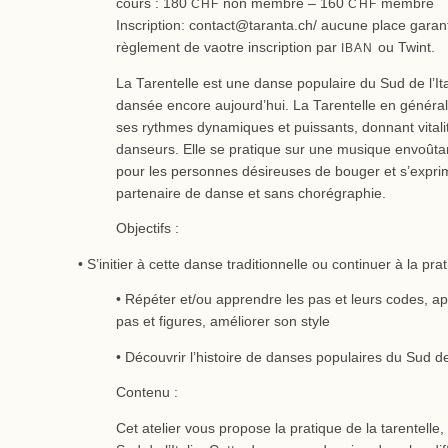
cours : 180
non membre – 160
membre
CHF
CHF
Inscription: contact@taranta.ch/ aucune place garant
règlement de vaotre inscription par
ou Twint.
IBAN
La Tarentelle est une danse populaire du Sud de l’Ita
dansée encore aujourd’hui. La Tarentelle en général
ses rythmes dynamiques et puissants, donnant vitalité
danseurs. Elle se pratique sur une musique envoûtan
pour les personnes désireuses de bouger et s’expri
partenaire de danse et sans chorégraphie.
Objectifs :
• S’initier à cette danse traditionnelle ou continuer à la pra
• Répéter et/ou apprendre les pas et leurs codes, 
pas et figures, améliorer son style
• Découvrir l’histoire de danses populaires du Sud de 
Contenu :
Cet atelier vous propose la pratique de la tarentelle