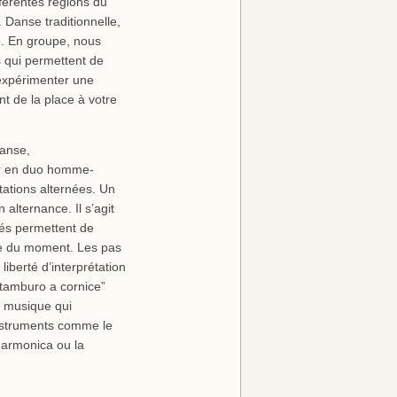
fférentes régions du
. Danse traditionnelle,
e. En groupe, nous
s qui permettent de
expérimenter une
nt de la place à votre
danse,
er en duo homme-
tions alternées. Un
 alternance. Il s’agit
iés permettent de
ie du moment. Les pas
iberté d’interprétation
tamburo a cornice”
a musique qui
nstruments comme le
’harmonica ou la