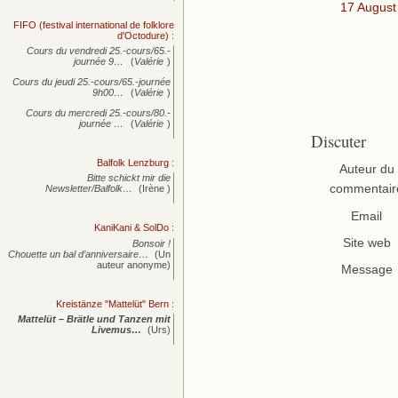
17 August
FIFO (festival international de folklore
d'Octodure)
:
Cours du vendredi 25.-cours/65.-
journée
9…
(
Valérie
)
Cours du jeudi 25.-cours/65.-journée
9h00…
(
Valérie
)
Cours du mercredi 25.-cours/80.-
journée
…
(
Valérie
)
Discuter
Balfolk Lenzburg
:
Auteur du
Bitte schickt mir die
commentair
Newsletter/Balfolk…
(Irène )
Email
KaniKani & SolDo
:
Site web
Bonsoir !
Chouette un bal d’anniversaire…
(Un
auteur anonyme)
Message
Kreistänze "Mattelüt" Bern
:
Mattelüt – Brätle und Tanzen mit
Livemus…
(Urs)