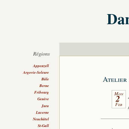
Dan
Régions
Appenzell
Argovie-Soleure
Atelier 
Bâle
Berne
Fribourg
Mon
2
Genève
Feb
Jura
Lucerne
Neuchâtel
St-Gall