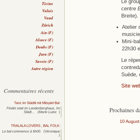
Le grou
Ticino
centre
B
Valais
Breite).
Vaud
Zürich
Atelier 
Ain (F)
musicie
Alsace (F)
Mini-ba
Doubs (F)
22h30 e
Jura (F)
Le réper
Savoie (F)
contred
Autre région
Suède, 
Site we
Commentaires récents
Tanz im Städtli mit Mitspiel-Bal
:
Prochaines d
Findet statt im Landenberghaus, Im
Städt…
(
Marie-Luise
)
10 August
TRALALA LOVERS , BAL FOLK
:
Le bal commence à 6h00.
(Véronique
)