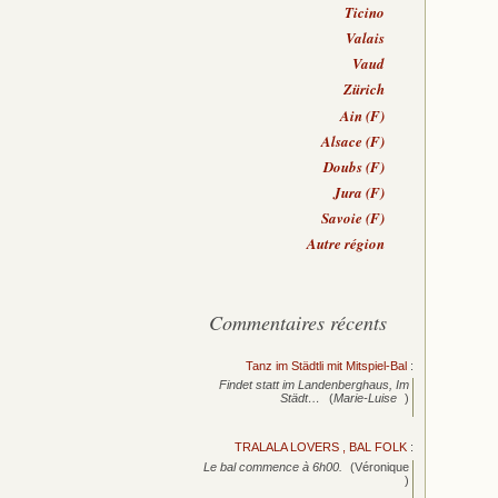
Ticino
Valais
Vaud
Zürich
Ain (F)
Alsace (F)
Doubs (F)
Jura (F)
Savoie (F)
Autre région
Commentaires récents
Tanz im Städtli mit Mitspiel-Bal
:
Findet statt im Landenberghaus, Im
Städt…
(
Marie-Luise
)
TRALALA LOVERS , BAL FOLK
:
Le bal commence à 6h00.
(Véronique
)