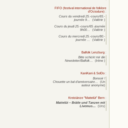
FIFO (festival international de folklore
d'Octodure)
:
Cours du vendredi 25.-cours/65.-
journée
9…
(
Valérie
)
Cours du jeudi 25.-cours/65.-journée
9h00…
(
Valérie
)
Cours du mercredi 25.-cours/80.-
journée
…
(
Valérie
)
Balfolk Lenzburg
:
Bitte schickt mir die
Newsletter/Balfolk…
(Irène )
KaniKani & SolDo
:
Bonsoir !
Chouette un bal d’anniversaire…
(Un
auteur anonyme)
Kreistänze "Mattelüt" Bern
:
Mattelüt – Brätle und Tanzen mit
Livemus…
(Urs)