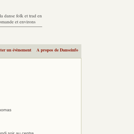
a danse folk et trad en
romande et environs
ter un évènement
A propos de Danseinfo
Thomas
ndi soir au centre