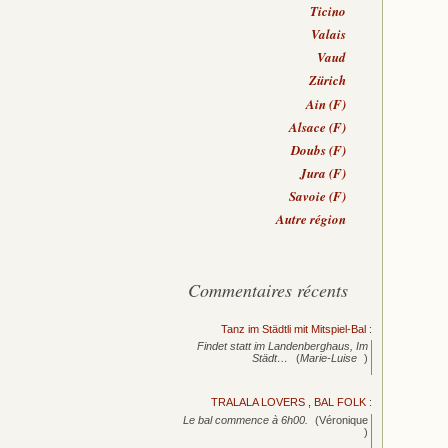
Ticino
Valais
Vaud
Zürich
Ain (F)
Alsace (F)
Doubs (F)
Jura (F)
Savoie (F)
Autre région
Commentaires récents
Tanz im Städtli mit Mitspiel-Bal
:
Findet statt im Landenberghaus, Im
Städt…
(
Marie-Luise
)
TRALALA LOVERS , BAL FOLK
:
Le bal commence à 6h00.
(Véronique
)