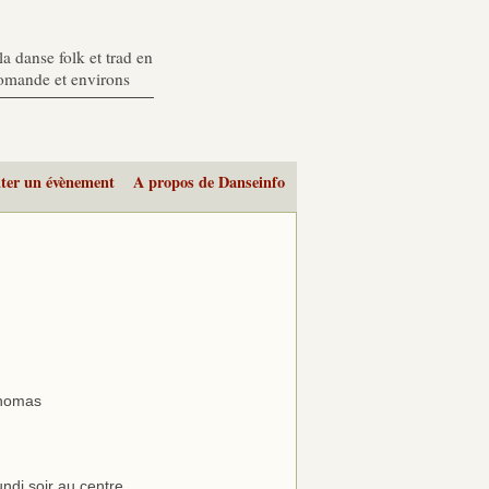
a danse folk et trad en
romande et environs
ter un évènement
A propos de Danseinfo
Thomas
ndi soir au centre