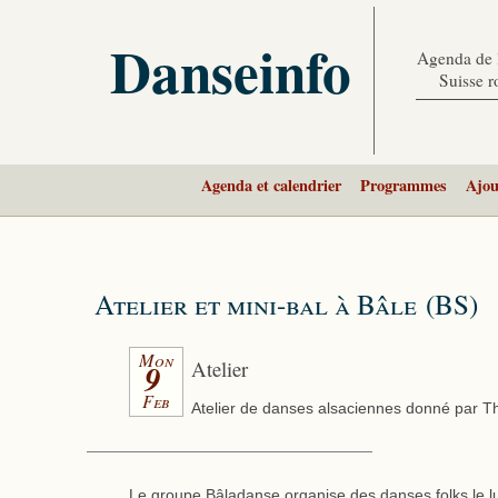
Danseinfo
Agenda de l
Suisse 
Agenda et calendrier
Programmes
Ajou
Atelier et mini-bal à Bâle (BS)
Mon
Atelier
9
Feb
Atelier de danses alsaciennes donné par 
Le groupe Bâladanse organise des danses folks le lu