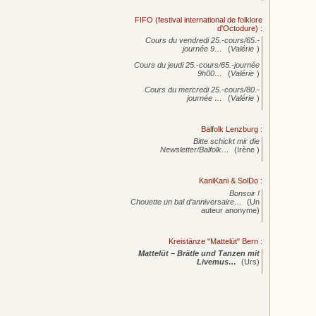
FIFO (festival international de folklore
d'Octodure)
:
Cours du vendredi 25.-cours/65.-
journée
9…
(
Valérie
)
Cours du jeudi 25.-cours/65.-journée
9h00…
(
Valérie
)
Cours du mercredi 25.-cours/80.-
journée
…
(
Valérie
)
Balfolk Lenzburg
:
Bitte schickt mir die
Newsletter/Balfolk…
(Irène )
KaniKani & SolDo
:
Bonsoir !
Chouette un bal d’anniversaire…
(Un
auteur anonyme)
Kreistänze "Mattelüt" Bern
:
Mattelüt – Brätle und Tanzen mit
Livemus…
(Urs)