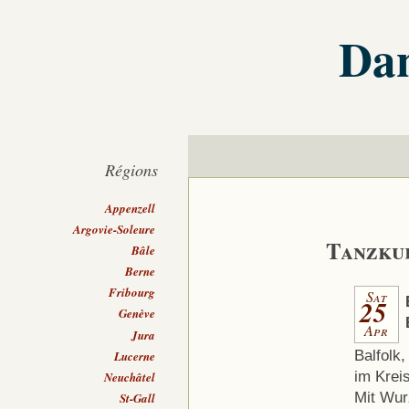
Dan
Régions
Appenzell
Argovie-Soleure
Tanzku
Bâle
Berne
Fribourg
Sat
25
Genève
Apr
Jura
Balfolk,
Lucerne
im Kreis
Neuchâtel
Mit Wur
St-Gall