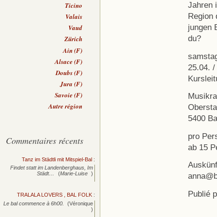
Jahren 
Ticino
Region 
Valais
jungen B
Vaud
du?
Zürich
Ain (F)
samstag
Alsace (F)
25.04. /
Doubs (F)
Kursleit
Jura (F)
Savoie (F)
Musikra
Autre région
Obersta
5400 B
pro Pe
Commentaires récents
ab 15 P
Tanz im Städtli mit Mitspiel-Bal
:
Auskünf
Findet statt im Landenberghaus, Im
Städt…
(
Marie-Luise
)
anna@b
Publié 
TRALALA LOVERS , BAL FOLK
:
Le bal commence à 6h00.
(Véronique
)