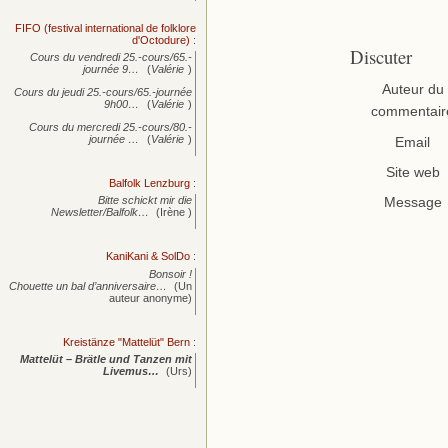
FIFO (festival international de folklore
d'Octodure)
:
Discuter
Cours du vendredi 25.-cours/65.-
journée
9…
(
Valérie
)
Auteur du
Cours du jeudi 25.-cours/65.-journée
9h00…
(
Valérie
)
commentair
Cours du mercredi 25.-cours/80.-
journée
…
(
Valérie
)
Email
Site web
Balfolk Lenzburg
:
Bitte schickt mir die
Message
Newsletter/Balfolk…
(Irène )
KaniKani & SolDo
:
Bonsoir !
Chouette un bal d’anniversaire…
(Un
auteur anonyme)
Kreistänze "Mattelüt" Bern
:
Mattelüt – Brätle und Tanzen mit
Livemus…
(Urs)