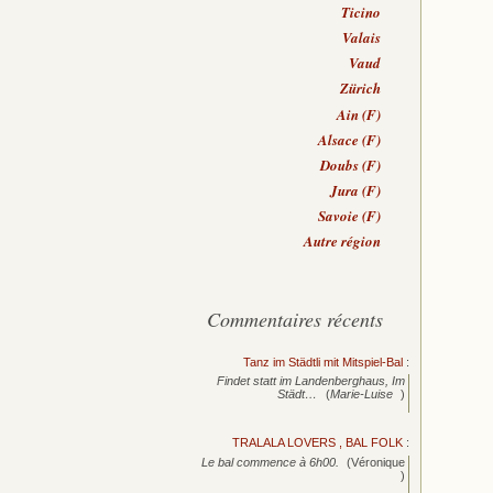
Ticino
Valais
Vaud
Zürich
Ain (F)
Alsace (F)
Doubs (F)
Jura (F)
Savoie (F)
Autre région
Commentaires récents
Tanz im Städtli mit Mitspiel-Bal
:
Findet statt im Landenberghaus, Im
Städt…
(
Marie-Luise
)
TRALALA LOVERS , BAL FOLK
:
Le bal commence à 6h00.
(Véronique
)