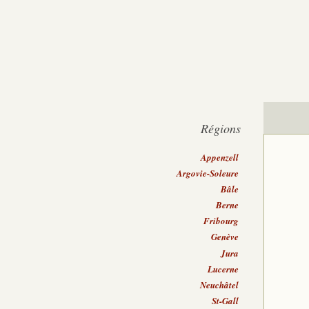
Régions
Appenzell
Argovie-Soleure
Bâle
Berne
Fribourg
Genève
Jura
Lucerne
Neuchâtel
St-Gall