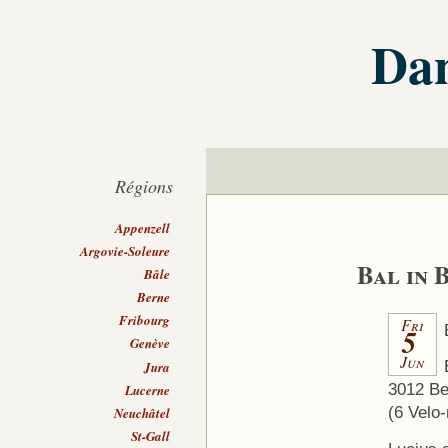
Dan
Régions
Appenzell
Argovie-Soleure
Bal in 
Bâle
Berne
Fribourg
Fri
5
Genève
Jun
Jura
3012 Be
Lucerne
(6 Velo
Neuchâtel
St-Gall