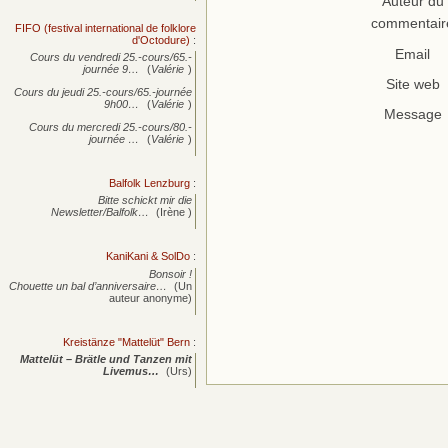
Auteur du
commentair
FIFO (festival international de folklore
d'Octodure)
:
Email
Cours du vendredi 25.-cours/65.-
journée
9…
(
Valérie
)
Site web
Cours du jeudi 25.-cours/65.-journée
9h00…
(
Valérie
)
Message
Cours du mercredi 25.-cours/80.-
journée
…
(
Valérie
)
Balfolk Lenzburg
:
Bitte schickt mir die
Newsletter/Balfolk…
(Irène )
KaniKani & SolDo
:
Bonsoir !
Chouette un bal d’anniversaire…
(Un
auteur anonyme)
Kreistänze "Mattelüt" Bern
:
Mattelüt – Brätle und Tanzen mit
Livemus…
(Urs)