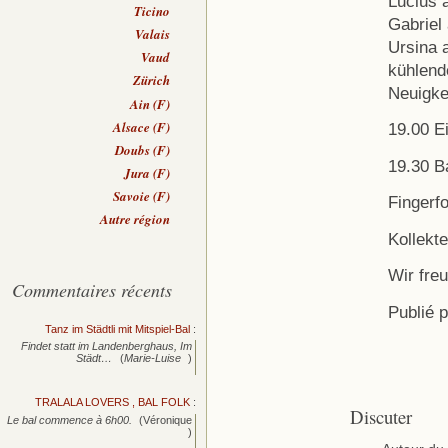
Lucius 
Ticino
Gabriel
Valais
Ursina 
Vaud
kühlend
Zürich
Neuigke
Ain (F)
Alsace (F)
19.00 E
Doubs (F)
19.30 B
Jura (F)
Savoie (F)
Fingerf
Autre région
Kollekte
Wir fre
Commentaires récents
Publié 
Tanz im Städtli mit Mitspiel-Bal
:
Findet statt im Landenberghaus, Im
Städt…
(
Marie-Luise
)
TRALALA LOVERS , BAL FOLK
:
Discuter
Le bal commence à 6h00.
(Véronique
)