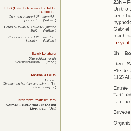
23h – P
Un trio 
FIFO (festival international de folklore
d'Octodure)
:
berricho
Cours du vendredi 25.-cours/65.-
journée
9…
(
Valérie
)
hypnoti
Cours du jeudi 25.-cours/65.-journée
Gabriel 
9h00…
(
Valérie
)
machine
Cours du mercredi 25.-cours/80.-
journée
…
(
Valérie
)
Le yout
1h – Bo
Balfolk Lenzburg
:
Bitte schickt mir die
Newsletter/Balfolk…
(Irène )
Lieu : 
Rte de 
KaniKani & SolDo
:
1165 Al
Bonsoir !
Chouette un bal d’anniversaire…
(Un
Entrée :
auteur anonyme)
Tarif r
Kreistänze "Mattelüt" Bern
:
Tarif no
Mattelüt – Brätle und Tanzen mit
Livemus…
(Urs)
Buvette 
Organis