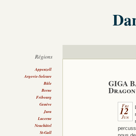
Dan
Régions
Appenzell
Argovie-Soleure
GIGA BA
Bâle
Dragon
Berne
Fribourg
Genève
Fri
12
Jura
Jun
Lucerne
Neuchâtel
percussi
St-Gall
nous de 