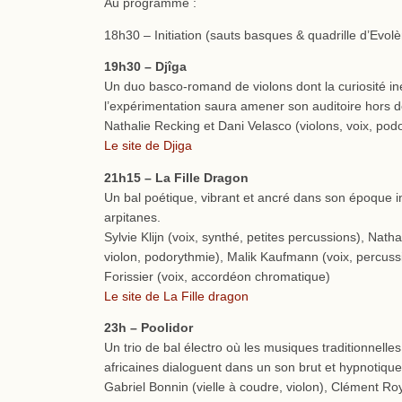
Au programme :
18h30 – Initiation (sauts basques & quadrille d’Evol
19h30 – Djîga
Un duo basco-romand de violons dont la curiosité in
l’expérimentation saura amener son auditoire hors de
Nathalie Recking et Dani Velasco (violons, voix, pod
Le site de Djiga
21h15 – La Fille Dragon
Un bal poétique, vibrant et ancré dans son époque ins
arpitanes.
Sylvie Klijn (voix, synthé, petites percussions), Natha
violon, podorythmie), Malik Kaufmann (voix, percussi
Forissier (voix, accordéon chromatique)
Le site de La Fille dragon
23h – Poolidor
Un trio de bal électro où les musiques traditionnelle
africaines dialoguent dans un son brut et hypnotique
Gabriel Bonnin (vielle à coudre, violon), Clément R