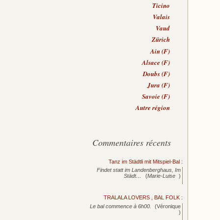
Ticino
Valais
Vaud
Zürich
Ain (F)
Alsace (F)
Doubs (F)
Jura (F)
Savoie (F)
Autre région
Commentaires récents
Tanz im Städtli mit Mitspiel-Bal
:
Findet statt im Landenberghaus, Im
Städt…
(
Marie-Luise
)
TRALALA LOVERS , BAL FOLK
:
Le bal commence à 6h00.
(Véronique
)