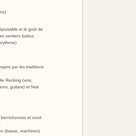
ène)
épuisable et le goût de
s sentiers battus.
orythmie)
piré par les traditions
lie Recking (voix,
ons, guitare) et Noé
s berrichonnes et nord-
.
oyo (basse, machines)