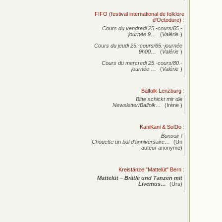
FIFO (festival international de folklore
d'Octodure)
:
Cours du vendredi 25.-cours/65.-
journée
9…
(
Valérie
)
Cours du jeudi 25.-cours/65.-journée
9h00…
(
Valérie
)
Cours du mercredi 25.-cours/80.-
journée
…
(
Valérie
)
Balfolk Lenzburg
:
Bitte schickt mir die
Newsletter/Balfolk…
(Irène )
KaniKani & SolDo
:
Bonsoir !
Chouette un bal d’anniversaire…
(Un
auteur anonyme)
Kreistänze "Mattelüt" Bern
:
Mattelüt – Brätle und Tanzen mit
Livemus…
(Urs)