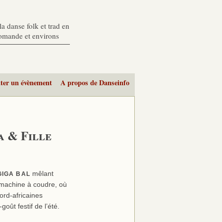
a danse folk et trad en
romande et environs
ter un évènement
A propos de Danseinfo
a & Fille
mêlant
GIGA
BAL
et machine à coudre, où
ord-africaines
oût festif de l’été.