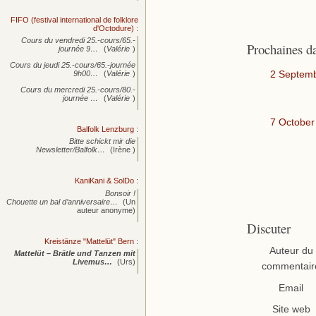
FIFO (festival international de folklore
d'Octodure)
:
Cours du vendredi 25.-cours/65.-
Prochaines d
journée
9…
(
Valérie
)
Cours du jeudi 25.-cours/65.-journée
2 Septem
9h00…
(
Valérie
)
Cours du mercredi 25.-cours/80.-
journée
…
(
Valérie
)
7 October
Balfolk Lenzburg
:
Bitte schickt mir die
Newsletter/Balfolk…
(Irène )
KaniKani & SolDo
:
Bonsoir !
Chouette un bal d’anniversaire…
(Un
auteur anonyme)
Discuter
Kreistänze "Mattelüt" Bern
:
Auteur du
Mattelüt – Brätle und Tanzen mit
Livemus…
(Urs)
commentair
Email
Site web