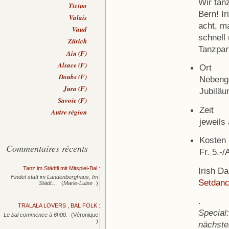
Wir tan
Ticino
Bern! I
Valais
acht, m
Vaud
schnell
Zürich
Tanzpar
Ain (F)
Alsace (F)
Ort
Doubs (F)
Nebenge
Jura (F)
Jubiläu
Savoie (F)
Zeit
Autre région
jeweils
Kosten
Commentaires récents
Fr. 5.-
Tanz im Städtli mit Mitspiel-Bal
:
Irish D
Findet statt im Landenberghaus, Im
Setdan
Städt…
(
Marie-Luise
)
.
TRALALA LOVERS , BAL FOLK
:
Special:
Le bal commence à 6h00.
(Véronique
)
nächste