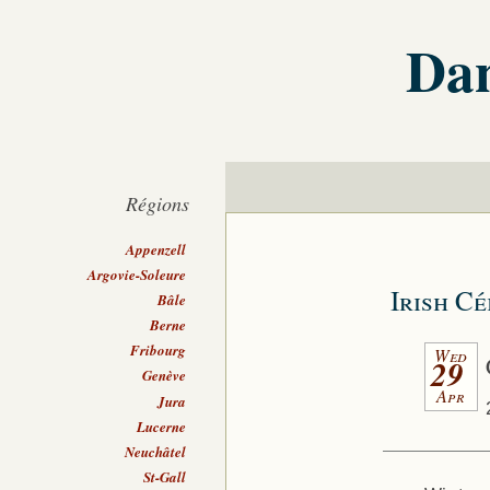
Dan
Régions
Appenzell
Argovie-Soleure
Irish C
Bâle
Berne
Fribourg
Wed
29
Genève
Apr
Jura
Lucerne
Neuchâtel
St-Gall