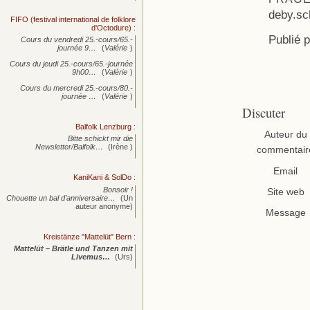
deby.s
FIFO (festival international de folklore
d'Octodure)
:
Publié 
Cours du vendredi 25.-cours/65.-
journée
9…
(
Valérie
)
Cours du jeudi 25.-cours/65.-journée
9h00…
(
Valérie
)
Cours du mercredi 25.-cours/80.-
journée
…
(
Valérie
)
Discuter
Balfolk Lenzburg
:
Auteur du
Bitte schickt mir die
Newsletter/Balfolk…
(Irène )
commentair
Email
KaniKani & SolDo
:
Bonsoir !
Site web
Chouette un bal d’anniversaire…
(Un
auteur anonyme)
Message
Kreistänze "Mattelüt" Bern
:
Mattelüt – Brätle und Tanzen mit
Livemus…
(Urs)