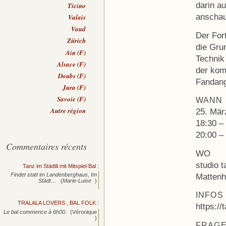
darin a
Ticino
anschau
Valais
Vaud
Der For
Zürich
die Grun
Ain (F)
Technik
Alsace (F)
der kom
Doubs (F)
Fandang
Jura (F)
Savoie (F)
WANN
Autre région
25. Mär
18:30 –
20:00 –
Commentaires récents
WO
studio t
Tanz im Städtli mit Mitspiel-Bal
:
Mattenh
Findet statt im Landenberghaus, Im
Städt…
(
Marie-Luise
)
INFOS
TRALALA LOVERS , BAL FOLK
:
https://
Le bal commence à 6h00.
(Véronique
)
FRAG