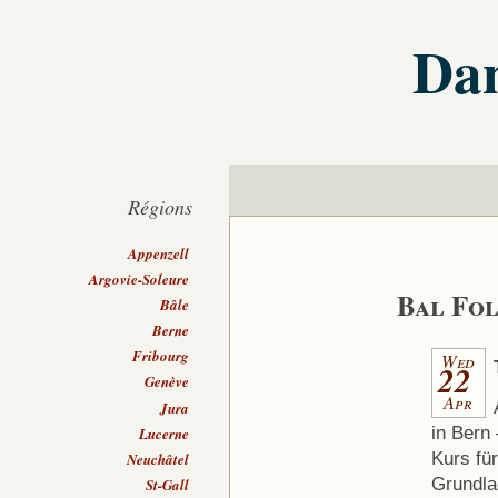
Dan
Régions
Appenzell
Argovie-Soleure
Bal Fol
Bâle
Berne
Fribourg
Wed
22
Genève
Apr
Jura
in Bern
Lucerne
Kurs für
Neuchâtel
Grundla
St-Gall