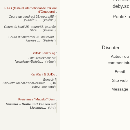
deby.s
FIFO (festival international de folklore
d'Octodure)
:
Publié 
Cours du vendredi 25.-cours/65.-
journée
9…
(
Valérie
)
Cours du jeudi 25.-cours/65.-journée
9h00…
(
Valérie
)
Cours du mercredi 25.-cours/80.-
journée
…
(
Valérie
)
Discuter
Balfolk Lenzburg
:
Auteur du
Bitte schickt mir die
Newsletter/Balfolk…
(Irène )
commentair
Email
KaniKani & SolDo
:
Bonsoir !
Site web
Chouette un bal d’anniversaire…
(Un
auteur anonyme)
Message
Kreistänze "Mattelüt" Bern
:
Mattelüt – Brätle und Tanzen mit
Livemus…
(Urs)