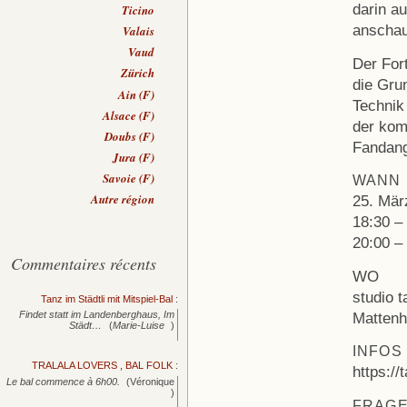
darin a
Ticino
anschau
Valais
Vaud
Der For
Zürich
die Grun
Ain (F)
Technik
Alsace (F)
der kom
Doubs (F)
Fandang
Jura (F)
Savoie (F)
WANN
Autre région
25. Mär
18:30 –
20:00 –
Commentaires récents
WO
studio t
Tanz im Städtli mit Mitspiel-Bal
:
Mattenh
Findet statt im Landenberghaus, Im
Städt…
(
Marie-Luise
)
INFOS
TRALALA LOVERS , BAL FOLK
:
https://
Le bal commence à 6h00.
(Véronique
)
FRAG