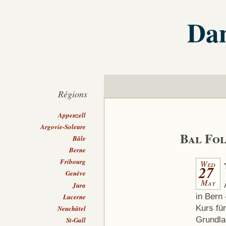
Dan
Régions
Appenzell
Argovie-Soleure
Bal Fol
Bâle
Berne
Fribourg
Wed
27
Genève
May
Jura
in Bern
Lucerne
Kurs für
Neuchâtel
Grundla
St-Gall