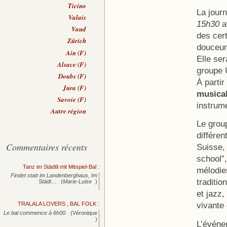
Ticino
La jour
Valais
15h30
av
Vaud
des cer
Zürich
douceur
Ain (F)
Elle ser
Alsace (F)
groupe 
Doubs (F)
À parti
Jura (F)
musica
Savoie (F)
instrum
Autre région
Le grou
différe
Commentaires récents
Suisse, 
school”,
Tanz im Städtli mit Mitspiel-Bal
:
mélodie
Findet statt im Landenberghaus, Im
traditio
Städt…
(
Marie-Luise
)
et jazz,
vivante 
TRALALA LOVERS , BAL FOLK
:
Le bal commence à 6h00.
(Véronique
)
L’événem