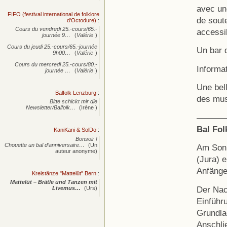
avec un
FIFO (festival international de folklore
de soute
d'Octodure)
:
Cours du vendredi 25.-cours/65.-
accessi
journée
9…
(
Valérie
)
Cours du jeudi 25.-cours/65.-journée
Un bar 
9h00…
(
Valérie
)
Cours du mercredi 25.-cours/80.-
Informa
journée
…
(
Valérie
)
Une bel
Balfolk Lenzburg
:
des mus
Bitte schickt mir die
Newsletter/Balfolk…
(Irène )
———
Bal Fol
KaniKani & SolDo
:
Bonsoir !
Chouette un bal d’anniversaire…
(Un
Am Sonnt
auteur anonyme)
(Jura) e
Anfänge
Kreistänze "Mattelüt" Bern
:
Mattelüt – Brätle und Tanzen mit
Der Nac
Livemus…
(Urs)
Einführu
Grundla
Anschlie