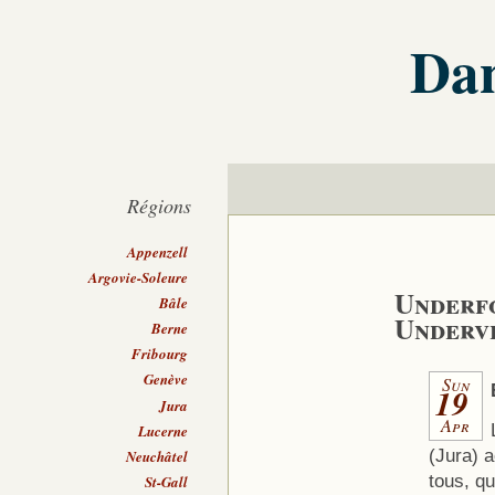
Dan
Régions
Appenzell
Argovie-Soleure
Underfo
Bâle
Underve
Berne
Fribourg
Genève
Sun
19
Jura
Apr
Lucerne
(Jura) a
Neuchâtel
tous, q
St-Gall