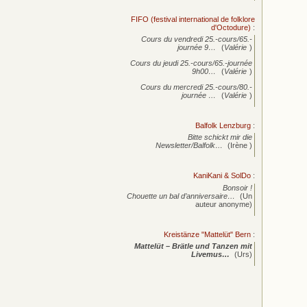
FIFO (festival international de folklore
d'Octodure)
:
Cours du vendredi 25.-cours/65.-
journée
9…
(
Valérie
)
Cours du jeudi 25.-cours/65.-journée
9h00…
(
Valérie
)
Cours du mercredi 25.-cours/80.-
journée
…
(
Valérie
)
Balfolk Lenzburg
:
Bitte schickt mir die
Newsletter/Balfolk…
(Irène )
KaniKani & SolDo
:
Bonsoir !
Chouette un bal d’anniversaire…
(Un
auteur anonyme)
Kreistänze "Mattelüt" Bern
:
Mattelüt – Brätle und Tanzen mit
Livemus…
(Urs)