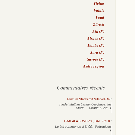
Ticino
Valais
Vaud
Zürich
Ain (F)
Alsace (F)
Doubs (F)
Jura (F)
Savoie (F)
Autre région
Commentaires récents
Tanz im Städtli mit Mitspiel-Bal
:
Findet statt im Landenberghaus, Im
Städt…
(
Marie-Luise
)
TRALALA LOVERS , BAL FOLK
:
Le bal commence à 6h00.
(Véronique
)