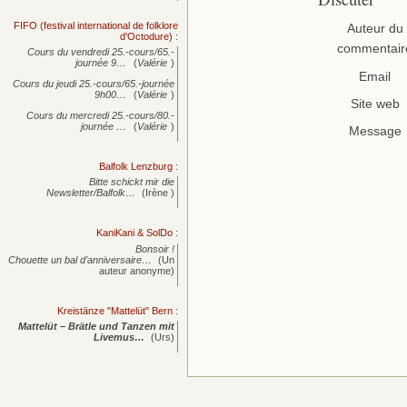
FIFO (festival international de folklore
Auteur du
d'Octodure)
:
commentair
Cours du vendredi 25.-cours/65.-
journée
9…
(
Valérie
)
Email
Cours du jeudi 25.-cours/65.-journée
9h00…
(
Valérie
)
Site web
Cours du mercredi 25.-cours/80.-
journée
…
(
Valérie
)
Message
Balfolk Lenzburg
:
Bitte schickt mir die
Newsletter/Balfolk…
(Irène )
KaniKani & SolDo
:
Bonsoir !
Chouette un bal d’anniversaire…
(Un
auteur anonyme)
Kreistänze "Mattelüt" Bern
:
Mattelüt – Brätle und Tanzen mit
Livemus…
(Urs)