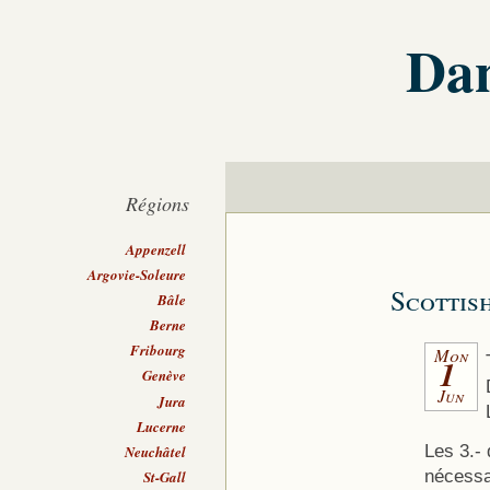
Dan
Régions
Appenzell
Argovie-Soleure
Scottis
Bâle
Berne
Fribourg
Mon
1
Genève
Jun
Jura
Lucerne
Les 3.- 
Neuchâtel
nécessa
St-Gall