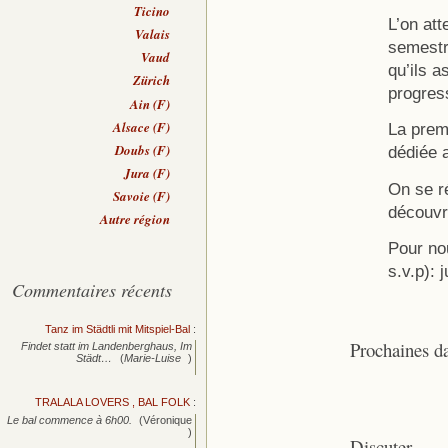
Ticino
L’on att
Valais
semestr
Vaud
qu’ils a
Zürich
progres
Ain (F)
Alsace (F)
La prem
Doubs (F)
dédiée a
Jura (F)
On se ré
Savoie (F)
découvr
Autre région
Pour no
s.v.p):
Commentaires récents
Tanz im Städtli mit Mitspiel-Bal
:
Prochaines d
Findet statt im Landenberghaus, Im
Städt…
(
Marie-Luise
)
TRALALA LOVERS , BAL FOLK
:
Le bal commence à 6h00.
(Véronique
)
Discuter