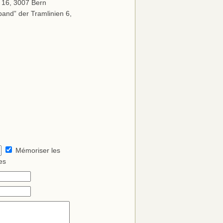
 16, 3007 Bern
band” der Tramlinien 6,
Mémoriser les
es