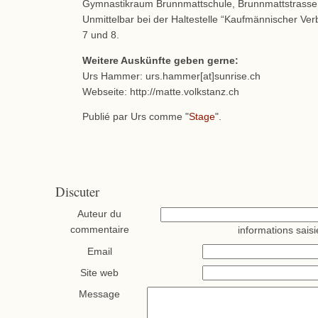
Gymnastikraum Brunnmattschule, Brunnmattstrasse
Unmittelbar bei der Haltestelle “Kaufmännischer Ver
7 und 8.
Weitere Auskünfte geben gerne:
Urs Hammer: urs.hammer[at]sunrise.ch
Webseite: http://matte.volkstanz.ch
Publié par Urs comme "
Stage
".
Discuter
Auteur du
commentaire
informations saisi
Email
Site web
Message