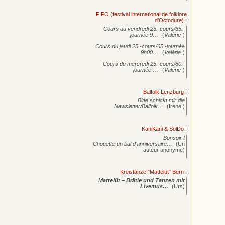
FIFO (festival international de folklore
d'Octodure)
:
Cours du vendredi 25.-cours/65.-
journée
9…
(
Valérie
)
Cours du jeudi 25.-cours/65.-journée
9h00…
(
Valérie
)
Cours du mercredi 25.-cours/80.-
journée
…
(
Valérie
)
Balfolk Lenzburg
:
Bitte schickt mir die
Newsletter/Balfolk…
(Irène )
KaniKani & SolDo
:
Bonsoir !
Chouette un bal d’anniversaire…
(Un
auteur anonyme)
Kreistänze "Mattelüt" Bern
:
Mattelüt – Brätle und Tanzen mit
Livemus…
(Urs)