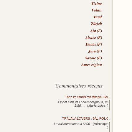
Ticino
Valais
Vaud
Zürich
Ain (F)
Alsace (F)
Doubs (F)
Jura (F)
Savoie (F)
Autre région
Commentaires récents
Tanz im Städtli mit Mitspiel-Bal
:
Findet statt im Landenberghaus, Im
Städt…
(
Marie-Luise
)
TRALALA LOVERS , BAL FOLK
:
Le bal commence à 6h00.
(Véronique
)