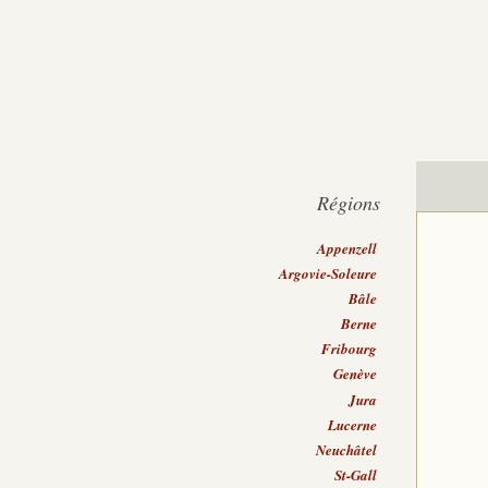
Régions
Appenzell
Argovie-Soleure
Bâle
Berne
Fribourg
Genève
Jura
Lucerne
Neuchâtel
St-Gall