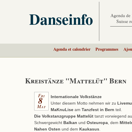
Danseinfo
Agenda de l
Suisse 
Agenda et calendrier
Programmes
Ajou
Kreistänze "Mattelüt" Bern
Fri
8
Internationale Volkstänze
Unter diesem Motto nehmen wir zu
Livemu
May
MaKnuLise
am
Tanzfest in Bern
teil.
Die Volkstanzgruppe Mattelüt
tanzt vorwiegend au
Schwergewicht
Balkan
und
Osteuropa
, dem
Mitte
Nahen Osten
und dem
Kaukasus
.