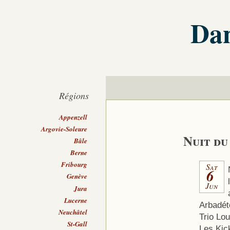
Dan
Régions
Appenzell
Argovie-Soleure
Nuit du
Bâle
Berne
Fribourg
Sat
6
Genève
Jun
Jura
Lucerne
Arbadét
Neuchâtel
Trio Lo
St-Gall
Les Kic