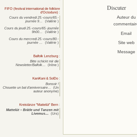
Discuter
FIFO (festival international de folklore
d'Octodure)
:
Auteur du
Cours du vendredi 25.-cours/65.-
journée
9…
(
Valérie
)
commentair
Cours du jeudi 25.-cours/65.-journée
9h00…
(
Valérie
)
Email
Cours du mercredi 25.-cours/80.-
Site web
journée
…
(
Valérie
)
Message
Balfolk Lenzburg
:
Bitte schickt mir die
Newsletter/Balfolk…
(Irène )
KaniKani & SolDo
:
Bonsoir !
Chouette un bal d’anniversaire…
(Un
auteur anonyme)
Kreistänze "Mattelüt" Bern
:
Mattelüt – Brätle und Tanzen mit
Livemus…
(Urs)