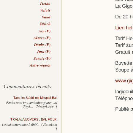
Ticino
La Gigou
Valais
De 20 h
Vaud
Zürich
Lien he
Ain (F)
Alsace (F)
Tarif H
Doubs (F)
Tarif su
Jura (F)
Gratuit
Savoie (F)
Buvette 
Autre région
Soupe à 
www.gigo
Commentaires récents
lagigou
Télépho
Tanz im Städtli mit Mitspiel-Bal
:
Findet statt im Landenberghaus, Im
Städt…
(
Marie-Luise
)
Publié 
TRALALA LOVERS , BAL FOLK
:
Le bal commence à 6h00.
(Véronique
)