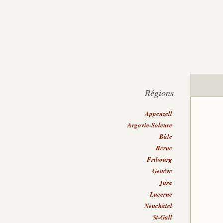
Régions
Appenzell
Argovie-Soleure
Bâle
Berne
Fribourg
Genève
Jura
Lucerne
Neuchâtel
St-Gall