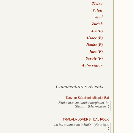
Ticino
Valais
Vaud
Zürich
Ain (F)
Alsace (F)
Doubs (F)
Jura (F)
Savoie (F)
Autre région
Commentaires récents
Tanz im Städtli mit Mitspiel-Bal
:
Findet statt im Landenberghaus, Im
Städt…
(
Marie-Luise
)
TRALALA LOVERS , BAL FOLK
:
Le bal commence à 6h00.
(Véronique
)