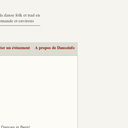
a danse folk et trad en
romande et environs
ter un évènement
A propos de Danseinfo
t Dances in Bern!