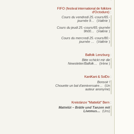
FIFO (festival international de folklore
d'Octodure)
:
Cours du vendredi 25.-cours/65.-
journée
9…
(
Valérie
)
Cours du jeudi 25.-cours/65.-journée
9h00…
(
Valérie
)
Cours du mercredi 25.-cours/80.-
journée
…
(
Valérie
)
Balfolk Lenzburg
:
Bitte schickt mir die
Newsletter/Balfolk…
(Irène )
KaniKani & SolDo
:
Bonsoir !
Chouette un bal d’anniversaire…
(Un
auteur anonyme)
Kreistänze "Mattelüt" Bern
:
Mattelüt – Brätle und Tanzen mit
Livemus…
(Urs)