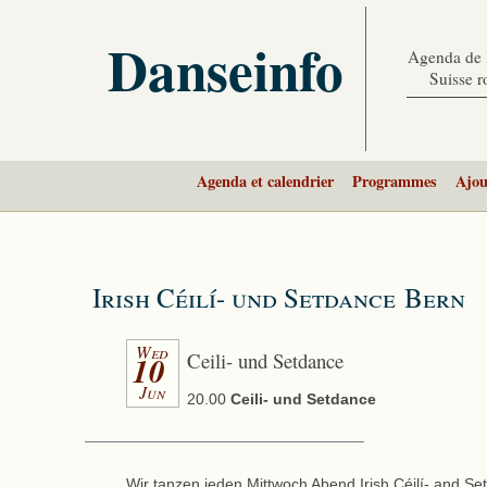
Danseinfo
Agenda de l
Suisse 
Agenda et calendrier
Programmes
Ajou
Irish Céilí- und Setdance Bern
Wed
Ceili- und Setdance
10
Jun
20.00
Ceili- und Setdance
Wir tanzen jeden Mittwoch Abend Irish Céilí- and Se