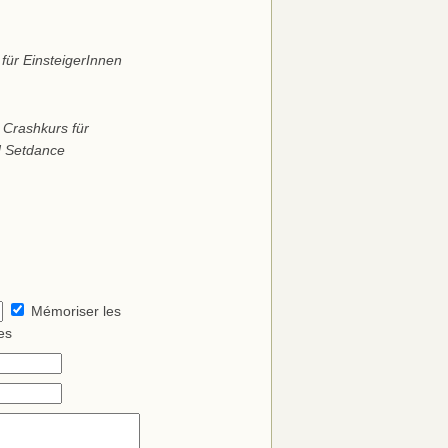
für EinsteigerInnen
 Crashkurs für
nd Setdance
Mémoriser les
es