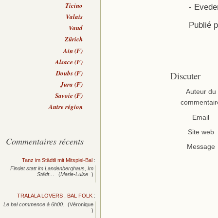
Ticino
- Evede
Valais
Publié 
Vaud
Zürich
Ain (F)
Alsace (F)
Doubs (F)
Discuter
Jura (F)
Auteur du
Savoie (F)
commentair
Autre région
Email
Site web
Commentaires récents
Message
Tanz im Städtli mit Mitspiel-Bal
:
Findet statt im Landenberghaus, Im
Städt…
(
Marie-Luise
)
TRALALA LOVERS , BAL FOLK
:
Le bal commence à 6h00.
(Véronique
)