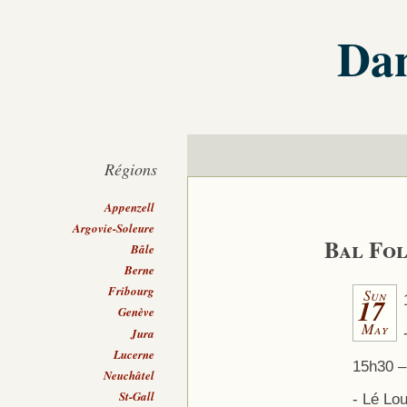
Dan
Régions
Appenzell
Argovie-Soleure
Bal Fol
Bâle
Berne
Fribourg
Sun
17
Genève
May
Jura
Lucerne
15h30 –
Neuchâtel
St-Gall
- Lé Lou