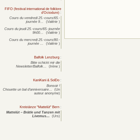
FIFO (festival international de folklore
d'Octodure)
:
Cours du vendredi 25.-cours/65.-
journée
9…
(
Valérie
)
Cours du jeudi 25.-cours/65.-journée
9h00…
(
Valérie
)
Cours du mercredi 25.-cours/80.-
journée
…
(
Valérie
)
Balfolk Lenzburg
:
Bitte schickt mir die
Newsletter/Balfolk…
(Irène )
KaniKani & SolDo
:
Bonsoir !
Chouette un bal d’anniversaire…
(Un
auteur anonyme)
Kreistänze "Mattelüt" Bern
:
Mattelüt – Brätle und Tanzen mit
Livemus…
(Urs)