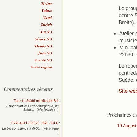
Ticino
Le grou
Valais
centre
B
Vaud
Breite).
Zürich
Ain (F)
Atelier 
Alsace (F)
musicie
Doubs (F)
Mini-ba
Jura (F)
22h30 e
Savoie (F)
Le réper
Autre région
contred
Suède, 
Commentaires récents
Site we
Tanz im Städtli mit Mitspiel-Bal
:
Findet statt im Landenberghaus, Im
Städt…
(
Marie-Luise
)
Prochaines d
TRALALA LOVERS , BAL FOLK
:
10 August
Le bal commence à 6h00.
(Véronique
)