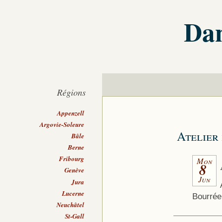
Dan
Régions
Appenzell
Argovie-Soleure
Atelier 
Bâle
Berne
Fribourg
Mon
8
Genève
Jun
Jura
Lucerne
Bourrée
Neuchâtel
St-Gall