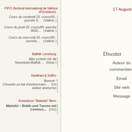
FIFO (festival international de folklore
17 August
d'Octodure)
:
Cours du vendredi 25.-cours/65.-
journée
9…
(
Valérie
)
Cours du jeudi 25.-cours/65.-journée
9h00…
(
Valérie
)
Cours du mercredi 25.-cours/80.-
journée
…
(
Valérie
)
Discuter
Balfolk Lenzburg
:
Bitte schickt mir die
Auteur du
Newsletter/Balfolk…
(Irène )
commentair
KaniKani & SolDo
:
Email
Bonsoir !
Chouette un bal d’anniversaire…
(Un
Site web
auteur anonyme)
Message
Kreistänze "Mattelüt" Bern
:
Mattelüt – Brätle und Tanzen mit
Livemus…
(Urs)