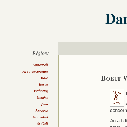
Dan
Régions
Appenzell
Argovie-Soleure
Boeuf-
Bâle
Berne
Fribourg
Mon
8
Genève
Jun
Jura
sondern
Lucerne
Neuchâtel
An all d
St-Gall