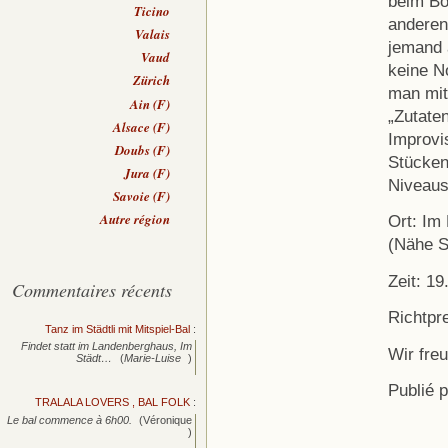
beim Bo
Ticino
anderen
Valais
jemand 
Vaud
keine N
Zürich
man mit
Ain (F)
„Zutaten
Alsace (F)
Improvi
Doubs (F)
Stücken
Jura (F)
Niveaus 
Savoie (F)
Autre région
Ort: Im
(Nähe S
Zeit: 19
Commentaires récents
Richtpr
Tanz im Städtli mit Mitspiel-Bal
:
Findet statt im Landenberghaus, Im
Wir fre
Städt…
(
Marie-Luise
)
Publié 
TRALALA LOVERS , BAL FOLK
:
Le bal commence à 6h00.
(Véronique
)