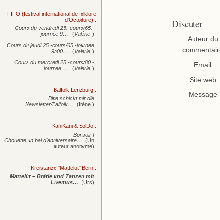
FIFO (festival international de folklore
d'Octodure)
:
Discuter
Cours du vendredi 25.-cours/65.-
journée
9…
(
Valérie
)
Auteur du
Cours du jeudi 25.-cours/65.-journée
commentair
9h00…
(
Valérie
)
Cours du mercredi 25.-cours/80.-
Email
journée
…
(
Valérie
)
Site web
Balfolk Lenzburg
:
Message
Bitte schickt mir die
Newsletter/Balfolk…
(Irène )
KaniKani & SolDo
:
Bonsoir !
Chouette un bal d’anniversaire…
(Un
auteur anonyme)
Kreistänze "Mattelüt" Bern
:
Mattelüt – Brätle und Tanzen mit
Livemus…
(Urs)