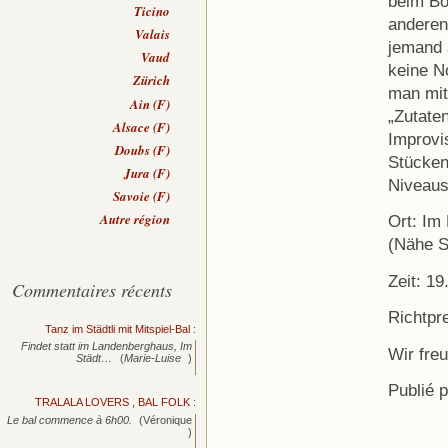
beim Bo
Ticino
anderen
Valais
jemand 
Vaud
keine N
Zürich
man mit
Ain (F)
„Zutaten
Alsace (F)
Improvi
Doubs (F)
Stücken
Jura (F)
Niveaus 
Savoie (F)
Autre région
Ort: Im
(Nähe S
Zeit: 19
Commentaires récents
Richtpr
Tanz im Städtli mit Mitspiel-Bal
:
Findet statt im Landenberghaus, Im
Wir fre
Städt…
(
Marie-Luise
)
Publié 
TRALALA LOVERS , BAL FOLK
:
Le bal commence à 6h00.
(Véronique
)