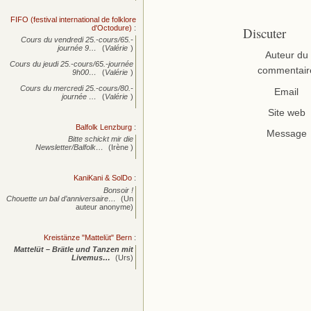
FIFO (festival international de folklore
d'Octodure)
:
Discuter
Cours du vendredi 25.-cours/65.-
journée
9…
(
Valérie
)
Auteur du
Cours du jeudi 25.-cours/65.-journée
commentair
9h00…
(
Valérie
)
Cours du mercredi 25.-cours/80.-
Email
journée
…
(
Valérie
)
Site web
Balfolk Lenzburg
:
Message
Bitte schickt mir die
Newsletter/Balfolk…
(Irène )
KaniKani & SolDo
:
Bonsoir !
Chouette un bal d’anniversaire…
(Un
auteur anonyme)
Kreistänze "Mattelüt" Bern
:
Mattelüt – Brätle und Tanzen mit
Livemus…
(Urs)