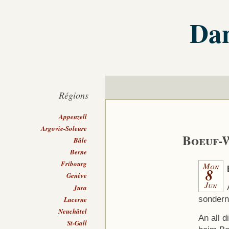
Dan
Régions
Appenzell
Argovie-Soleure
Boeuf-
Bâle
Berne
Fribourg
Mon
8
Genève
Jun
Jura
sondern
Lucerne
Neuchâtel
An all d
St-Gall