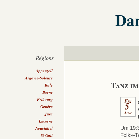
Dan
Régions
Appenzell
Argovie-Soleure
Tanz im
Bâle
Berne
Fribourg
Fri
5
Genève
Jun
Jura
Lucerne
Um 19:3
Neuchâtel
Folk»-T
St-Gall