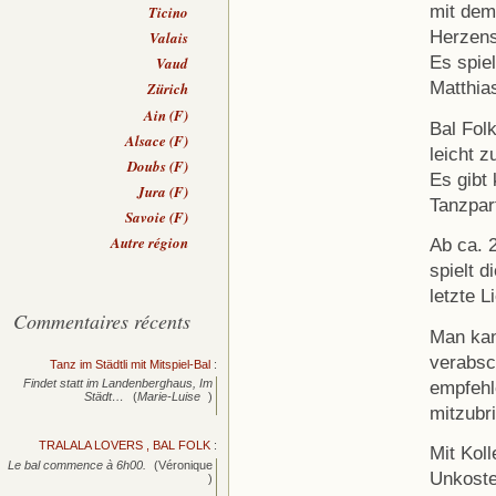
mit dem
Ticino
Herzens
Valais
Es spie
Vaud
Matthia
Zürich
Ain (F)
Bal Fol
Alsace (F)
leicht z
Doubs (F)
Es gibt
Jura (F)
Tanzpart
Savoie (F)
Autre région
Ab ca. 
spielt 
letzte L
Commentaires récents
Man kan
verabsch
Tanz im Städtli mit Mitspiel-Bal
:
empfehl
Findet statt im Landenberghaus, Im
Städt…
(
Marie-Luise
)
mitzubr
TRALALA LOVERS , BAL FOLK
:
Mit Kol
Le bal commence à 6h00.
(Véronique
Unkoste
)