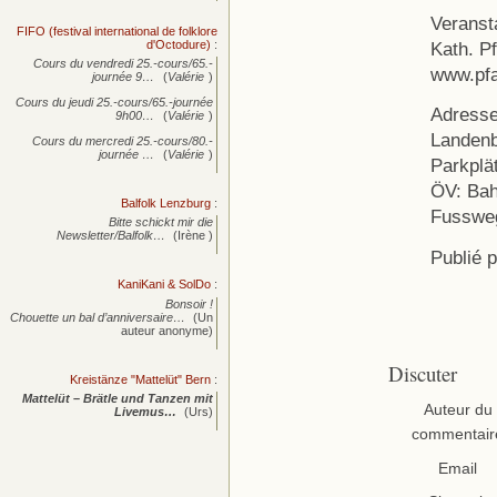
Veransta
FIFO (festival international de folklore
d'Octodure)
:
Kath. P
Cours du vendredi 25.-cours/65.-
www.pfa
journée
9…
(
Valérie
)
Cours du jeudi 25.-cours/65.-journée
Adresse
9h00…
(
Valérie
)
Landenb
Cours du mercredi 25.-cours/80.-
journée
…
(
Valérie
)
Parkplä
ÖV: Bah
Balfolk Lenzburg
:
Fusswe
Bitte schickt mir die
Newsletter/Balfolk…
(Irène )
Publié 
KaniKani & SolDo
:
Bonsoir !
Chouette un bal d’anniversaire…
(Un
auteur anonyme)
Discuter
Kreistänze "Mattelüt" Bern
:
Mattelüt – Brätle und Tanzen mit
Auteur du
Livemus…
(Urs)
commentair
Email