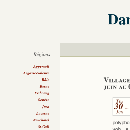
Dan
Régions
Appenzell
Argovie-Soleure
Village
Bâle
juin au 
Berne
Fribourg
Genève
Tue
30
Jura
au
Jun
Lucerne
Neuchâtel
polyphon
St-Gall
voix, le