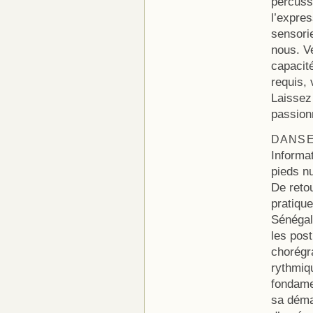
percuss
l’expres
sensorie
nous. Ve
capacit
requis, 
Laissez 
passion
DANS
Informa
pieds n
De reto
pratiqu
Sénégal.
les post
chorégra
rythmiqu
fondame
sa déma