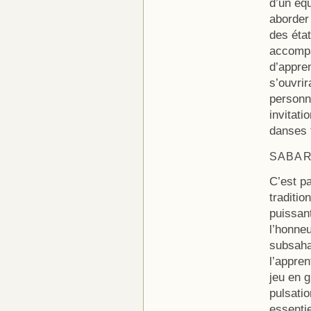
d’un équ
aborder 
des éta
accompa
d’appren
s’ouvri
personn
invitati
danses t
SABA
C’est pa
traditio
puissant
l’honneu
subsaha
l’appre
jeu en g
pulsatio
essentie