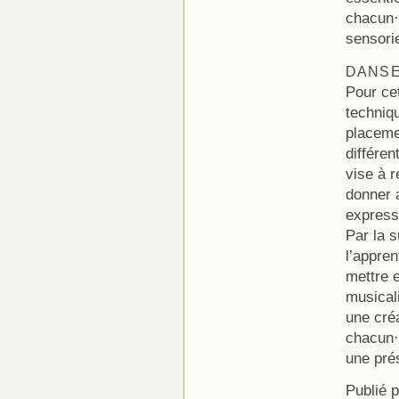
chacun·e
sensori
DANS
Pour ce
techniqu
placemen
différen
vise à r
donner a
expressi
Par la s
l’appre
mettre e
musical
une créa
chacun·e
une pré
Publié 