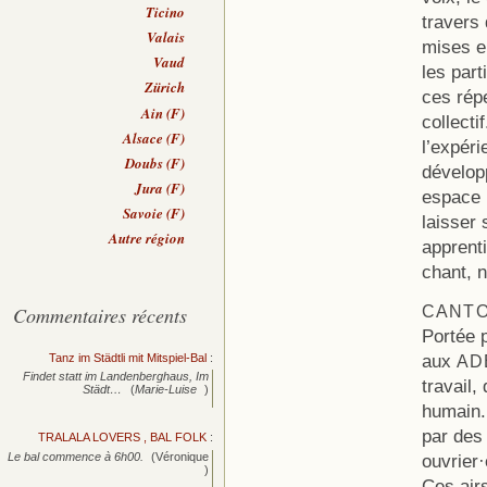
Ticino
travers
Valais
mises e
Vaud
les part
Zürich
ces répe
Ain (F)
collecti
Alsace (F)
l’expér
Doubs (F)
développ
Jura (F)
espace b
Savoie (F)
laisser
Autre région
apprenti
chant, n
Commentaires récents
CANT
Portée p
aux
Tanz im Städtli mit Mitspiel-Bal
:
AD
Findet statt im Landenberghaus, Im
travail,
Städt…
(
Marie-Luise
)
humain. 
par des
TRALALA LOVERS , BAL FOLK
:
Le bal commence à 6h00.
(Véronique
ouvrier
)
Ces airs