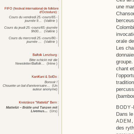
une mani
FIFO (festival international de folklore
d'Octodure)
:
Chanson
Cours du vendredi 25.-cours/65.-
berceus
journée
9…
(
Valérie
)
Colombi
Cours du jeudi 25.-cours/65.-journée
9h00…
(
Valérie
)
invocat
Cours du mercredi 25.-cours/80.-
orale de
journée
…
(
Valérie
)
Les chan
donnaie
Balfolk Lenzburg
:
Bitte schickt mir die
groupe.
Newsletter/Balfolk…
(Irène )
chant e
l’opport
KaniKani & SolDo
:
traditio
Bonsoir !
Chouette un bal d’anniversaire…
(Un
percussi
auteur anonyme)
(bambou
Kreistänze "Mattelüt" Bern
:
-
BODY
Mattelüt – Brätle und Tanzen mit
Livemus…
(Urs)
Dans le
,
ADEM
des ryt