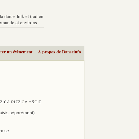
a danse folk et trad en
romande et environs
ter un évènement
A propos de Danseinfo
»&
ZZICA
PIZZICA
CIE
suivis séparément)
raise