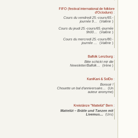
FIFO (festival international de folklore
d'Octodure)
:
Cours du vendredi 25.-cours/65.-
journée
9…
(
Valérie
)
Cours du jeudi 25.-cours/65.-journée
9h00…
(
Valérie
)
Cours du mercredi 25.-cours/80.-
journée
…
(
Valérie
)
Balfolk Lenzburg
:
Bitte schickt mir die
Newsletter/Balfolk…
(Irène )
KaniKani & SolDo
:
Bonsoir !
Chouette un bal d’anniversaire…
(Un
auteur anonyme)
Kreistänze "Mattelüt" Bern
:
Mattelüt – Brätle und Tanzen mit
Livemus…
(Urs)