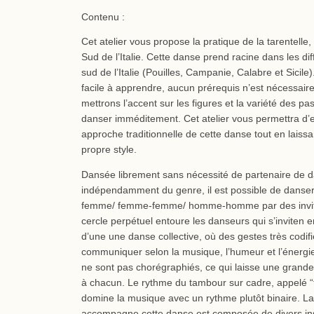
Contenu :
Cet atelier vous propose la pratique de la tarentelle
Sud de l’Italie. Cette danse prend racine dans les di
sud de l’Italie (Pouilles, Campanie, Calabre et Sicile)
facile à apprendre, aucun prérequis n’est nécessair
mettrons l’accent sur les figures et la variété des pa
danser imméditement. Cet atelier vous permettra d’
approche traditionnelle de cette danse tout en laissa
propre style.
Dansée librement sans nécessité de partenaire de 
indépendamment du genre, il est possible de dans
femme/ femme-femme/ homme-homme par des invita
cercle perpétuel entoure les danseurs qui s’inviten en
d’une une danse collective, où des gestes très codif
communiquer selon la musique, l’humeur et l’énerg
ne sont pas chorégraphiés, ce qui laisse une grande l
à chacun. Le rythme du tambour sur cadre, appelé “
domine la musique avec un rythme plutôt binaire. L
accompagne cette danse est composée de divers i