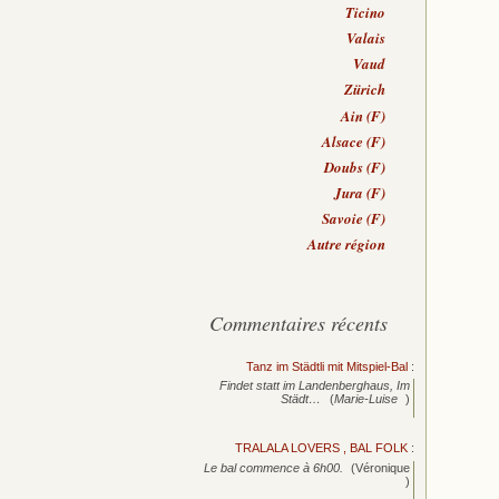
Ticino
Valais
Vaud
Zürich
Ain (F)
Alsace (F)
Doubs (F)
Jura (F)
Savoie (F)
Autre région
Commentaires récents
Tanz im Städtli mit Mitspiel-Bal
:
Findet statt im Landenberghaus, Im
Städt…
(
Marie-Luise
)
TRALALA LOVERS , BAL FOLK
:
Le bal commence à 6h00.
(Véronique
)