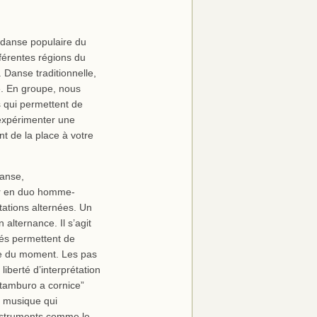
, danse populaire du
fférentes régions du
. Danse traditionnelle,
e. En groupe, nous
s qui permettent de
expérimenter une
nt de la place à votre
danse,
er en duo homme-
tions alternées. Un
 alternance. Il s’agit
iés permettent de
ie du moment. Les pas
iberté d’interprétation
tamburo a cornice”
a musique qui
nstruments comme le