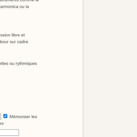
’harmonica ou la
sion libre et
mbour sur cadre
ettes ou rythmiques
Mémoriser les
es