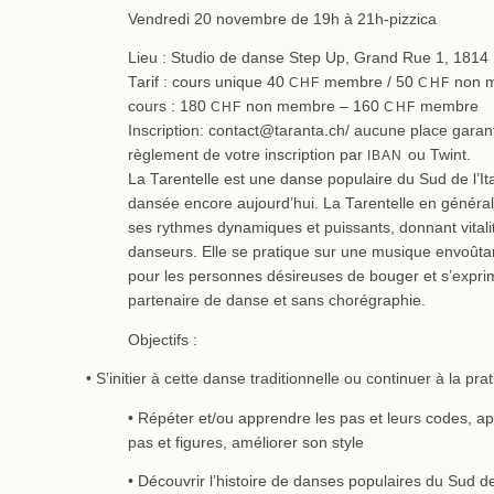
Vendredi 20 novembre de 19h à 21h-pizzica
Lieu : Studio de danse Step Up, Grand Rue 1, 1814 
Tarif : cours unique 40
membre / 50
non m
CHF
CHF
cours : 180
non membre – 160
membre
CHF
CHF
Inscription: contact@taranta.ch/ aucune place garant
règlement de votre inscription par
ou Twint.
IBAN
La Tarentelle est une danse populaire du Sud de l’Ita
dansée encore aujourd’hui. La Tarentelle en général
ses rythmes dynamiques et puissants, donnant vitalité
danseurs. Elle se pratique sur une musique envoûtan
pour les personnes désireuses de bouger et s’expri
partenaire de danse et sans chorégraphie.
Objectifs :
• S’initier à cette danse traditionnelle ou continuer à la pra
• Répéter et/ou apprendre les pas et leurs codes, 
pas et figures, améliorer son style
• Découvrir l’histoire de danses populaires du Sud de 