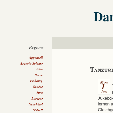
Dan
Régions
Appenzell
Argovie-Soleure
Tanztr
Bâle
Berne
Fribourg
Mon
1
Genève
Jun
Jura
Jukebox
Lucerne
lernen 
Neuchâtel
Gleichg
St-Gall