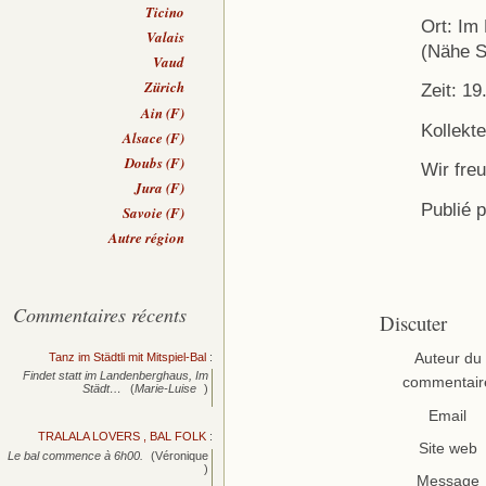
Ticino
Ort: Im
Valais
(Nähe S
Vaud
Zürich
Zeit: 19
Ain (F)
Kollekte
Alsace (F)
Doubs (F)
Wir fre
Jura (F)
Publié 
Savoie (F)
Autre région
Commentaires récents
Discuter
Tanz im Städtli mit Mitspiel-Bal
:
Auteur du
Findet statt im Landenberghaus, Im
commentair
Städt…
(
Marie-Luise
)
Email
TRALALA LOVERS , BAL FOLK
:
Site web
Le bal commence à 6h00.
(Véronique
)
Message