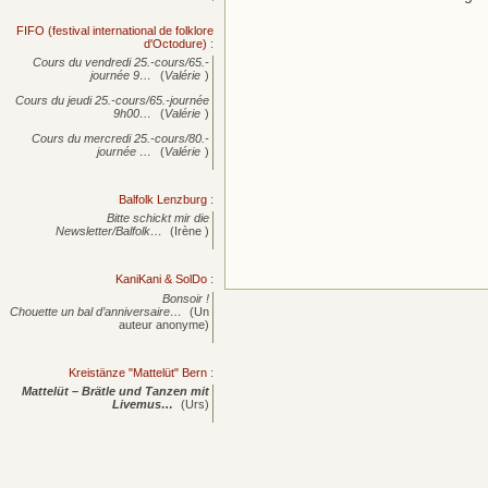
FIFO (festival international de folklore
d'Octodure)
:
Cours du vendredi 25.-cours/65.-
journée
9…
(
Valérie
)
Cours du jeudi 25.-cours/65.-journée
9h00…
(
Valérie
)
Cours du mercredi 25.-cours/80.-
journée
…
(
Valérie
)
Balfolk Lenzburg
:
Bitte schickt mir die
Newsletter/Balfolk…
(Irène )
KaniKani & SolDo
:
Bonsoir !
Chouette un bal d’anniversaire…
(Un
auteur anonyme)
Kreistänze "Mattelüt" Bern
:
Mattelüt – Brätle und Tanzen mit
Livemus…
(Urs)