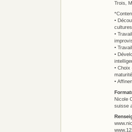
Trois, 
*Contenu
• Décou
culture
• Travai
improvis
• Travai
• Dével
intellig
• Choix
maturité
• Affine
Formatr
Nicole 
suisse a
Renseig
www.ni
www.12