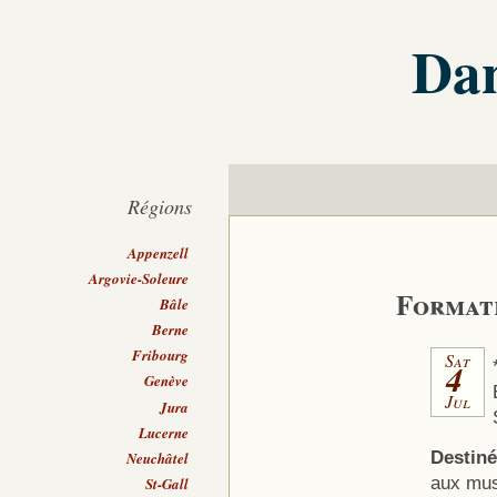
Dan
Régions
Appenzell
Argovie-Soleure
Format
Bâle
Berne
Fribourg
Sat
4
Genève
Jul
Jura
Lucerne
Destiné
Neuchâtel
aux musi
St-Gall