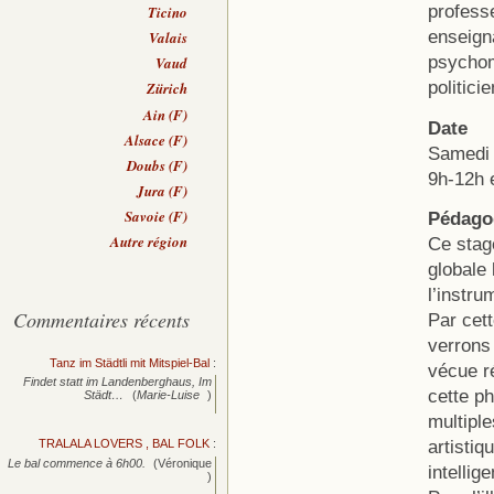
profess
Ticino
enseigna
Valais
psychom
Vaud
politici
Zürich
Ain (F)
Date
Alsace (F)
Samedi 4
Doubs (F)
9h-12h 
Jura (F)
Savoie (F)
Pédagog
Autre région
Ce stag
globale
l’instru
Commentaires récents
Par cett
verrons
Tanz im Städtli mit Mitspiel-Bal
:
vécue r
Findet statt im Landenberghaus, Im
cette ph
Städt…
(
Marie-Luise
)
multiple
artistiq
TRALALA LOVERS , BAL FOLK
:
Le bal commence à 6h00.
(Véronique
intelli
)