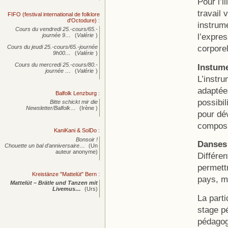
Pour l’i
travail 
FIFO (festival international de folklore
d'Octodure)
:
instrume
Cours du vendredi 25.-cours/65.-
l’expres
journée
9…
(
Valérie
)
corporel
Cours du jeudi 25.-cours/65.-journée
9h00…
(
Valérie
)
Cours du mercredi 25.-cours/80.-
Instume
journée
…
(
Valérie
)
L’instr
adaptées
Balfolk Lenzburg
:
possibi
Bitte schickt mir die
Newsletter/Balfolk…
(Irène )
pour dév
composi
KaniKani & SolDo
:
Bonsoir !
Danses
Chouette un bal d’anniversaire…
(Un
auteur anonyme)
Différe
permettr
Kreistänze "Mattelüt" Bern
:
pays, m
Mattelüt – Brätle und Tanzen mit
Livemus…
(Urs)
La parti
stage p
pédagog