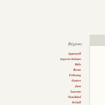
Régions
Appenzell
Argovie-Soleure
Bâle
Berne
Fribourg
Genève
Jura
Lucerne
Neuchâtel
St-Gall