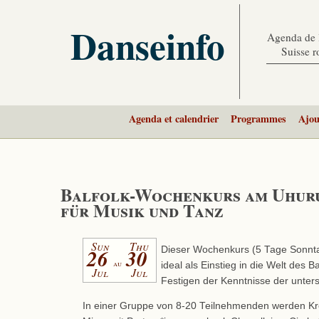
Danseinfo
Agenda de l
Suisse 
Agenda et calendrier
Programmes
Ajou
Balfolk-Wochenkurs am Uhuru
für Musik und Tanz
Sun
Thu
26
30
Dieser Wochenkurs (5 Tage Sonnta
au
ideal als Einstieg in die Welt des B
Jul
Jul
Festigen der Kenntnisse der unter
In einer Gruppe von 8-20 Teilnehmenden werden Kr