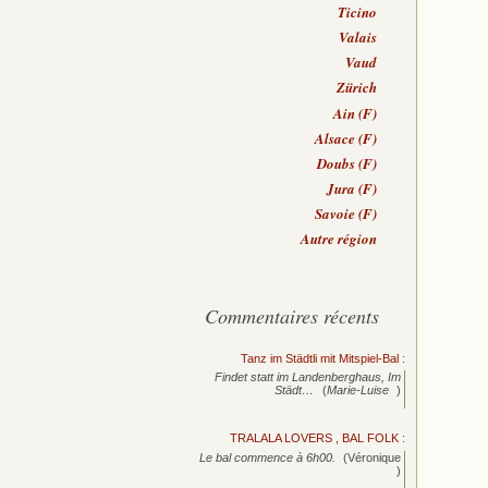
Ticino
Valais
Vaud
Zürich
Ain (F)
Alsace (F)
Doubs (F)
Jura (F)
Savoie (F)
Autre région
Commentaires récents
Tanz im Städtli mit Mitspiel-Bal
:
Findet statt im Landenberghaus, Im
Städt…
(
Marie-Luise
)
TRALALA LOVERS , BAL FOLK
:
Le bal commence à 6h00.
(Véronique
)