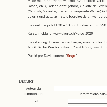
Mixer mit Partner*innenwechsel: Chapelloise, Circle 
Roses, etc.), Reihentänze (Andro, Gavotte de l’Aven
(Scottish, Mazurka, grade und ungerade Walzer) in
gelernt und getanzt – stets begleitet durch wunder
Kurszeit: Täglich 11:30 – 13:30, Kurskosten: Fr. 250.
Kursanmeldung: www.uhuru.ch/kurse-2026
Kurs-Leitung: Ursina Kappenberger, www.capulin.ch
Musikalische Kursbegleitung: David Häggi, www.ha
Publié par David comme "
Stage
".
Discuter
Auteur du
commentaire
informations saisi
Email