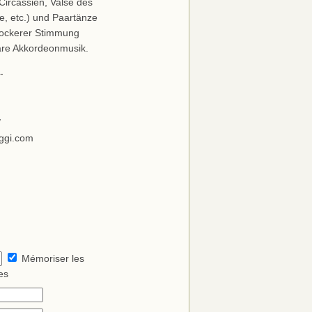
Circassien, Valse des
e, etc.) und Paartänze
 lockerer Stimmung
bare Akkordeonmusik.
-
/
eggi.com
Mémoriser les
es