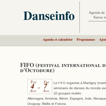
Danseinfo
Agenda de l
Suisse 
Agenda et calendrier
Programmes
Ajou
FIFO (festival international 
d'Octodure)
Tue
Fri
4
7
Le
organise à Martigny (mart
FIFO
au
séminaire de danses du monde avec
Aug
Aug
10 groupes invités :
Allemagne, Arménie, Bénin, Espagne, Inde, Mexiqu
Uruguay, Wallis et Futuna.