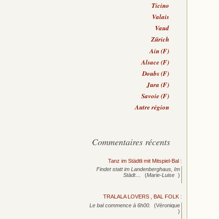
Ticino
Valais
Vaud
Zürich
Ain (F)
Alsace (F)
Doubs (F)
Jura (F)
Savoie (F)
Autre région
Commentaires récents
Tanz im Städtli mit Mitspiel-Bal
:
Findet statt im Landenberghaus, Im
Städt…
(
Marie-Luise
)
TRALALA LOVERS , BAL FOLK
:
Le bal commence à 6h00.
(Véronique
)