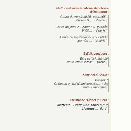
FIFO (festival international de folklore
d'Octodure)
:
Cours du vendredi 25.-cours/65.-
journée
9…
(
Valérie
)
Cours du jeudi 25.-cours/65.-journée
9h00…
(
Valérie
)
Cours du mercredi 25.-cours/80.-
journée
…
(
Valérie
)
Balfolk Lenzburg
:
Bitte schickt mir die
Newsletter/Balfolk…
(Irène )
KaniKani & SolDo
:
Bonsoir !
Chouette un bal d’anniversaire…
(Un
auteur anonyme)
Kreistänze "Mattelüt" Bern
:
Mattelüt – Brätle und Tanzen mit
Livemus…
(Urs)