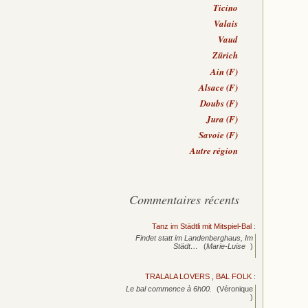
Ticino
Valais
Vaud
Zürich
Ain (F)
Alsace (F)
Doubs (F)
Jura (F)
Savoie (F)
Autre région
Commentaires récents
Tanz im Städtli mit Mitspiel-Bal
:
Findet statt im Landenberghaus, Im
Städt…
(
Marie-Luise
)
TRALALA LOVERS , BAL FOLK
:
Le bal commence à 6h00.
(Véronique
)