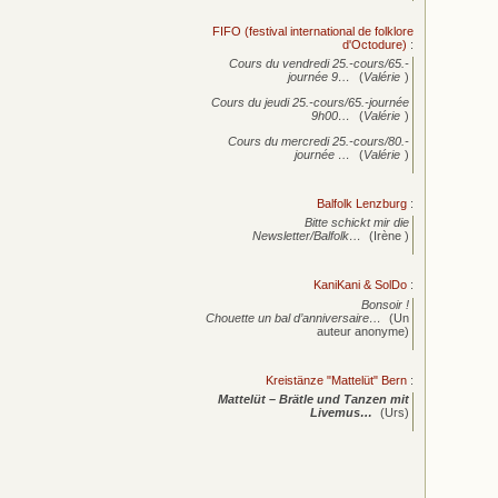
FIFO (festival international de folklore
d'Octodure)
:
Cours du vendredi 25.-cours/65.-
journée
9…
(
Valérie
)
Cours du jeudi 25.-cours/65.-journée
9h00…
(
Valérie
)
Cours du mercredi 25.-cours/80.-
journée
…
(
Valérie
)
Balfolk Lenzburg
:
Bitte schickt mir die
Newsletter/Balfolk…
(Irène )
KaniKani & SolDo
:
Bonsoir !
Chouette un bal d’anniversaire…
(Un
auteur anonyme)
Kreistänze "Mattelüt" Bern
:
Mattelüt – Brätle und Tanzen mit
Livemus…
(Urs)