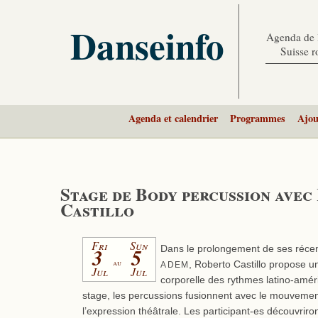
Danseinfo
Agenda de l
Suisse 
Agenda et calendrier
Programmes
Ajou
Stage de Body percussion avec
Castillo
Fri
Sun
3
5
Dans le prolongement de ses récen
au
, Roberto Castillo propose un
ADEM
Jul
Jul
corporelle des rythmes latino-amér
stage, les percussions fusionnent avec le mouvemen
l’expression théâtrale. Les participant-es découvriron