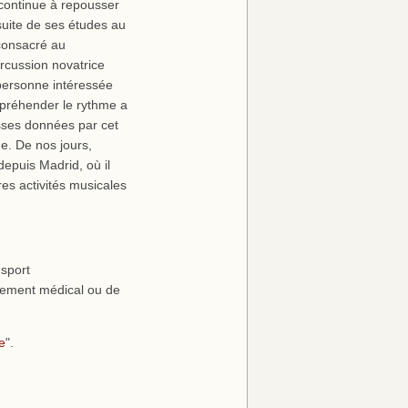
 continue à repousser
suite de ses études au
 consacré au
cussion novatrice
personne intéressée
ppréhender le rythme a
sses données par cet
ue. De nos jours,
epuis Madrid, où il
res activités musicales
sport
aitement médical ou de
e
".