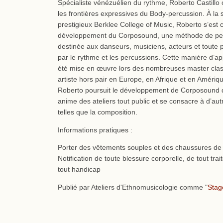
Spécialiste vénézuélien du rythme, Roberto Castillo
les frontières expressives du Body-percussion. À la 
prestigieux Berklee College of Music, Roberto s’est
développement du Corposound, une méthode de per
destinée aux danseurs, musiciens, acteurs et toute 
par le rythme et les percussions. Cette manière d’a
été mise en œuvre lors des nombreuses master cla
artiste hors pair en Europe, en Afrique et en Amériq
Roberto poursuit le développement de Corposound d
anime des ateliers tout public et se consacre à d’aut
telles que la composition.
Informations pratiques :
Porter des vêtements souples et des chaussures de 
Notification de toute blessure corporelle, de tout tr
tout handicap
Publié par Ateliers d'Ethnomusicologie comme "
Stag