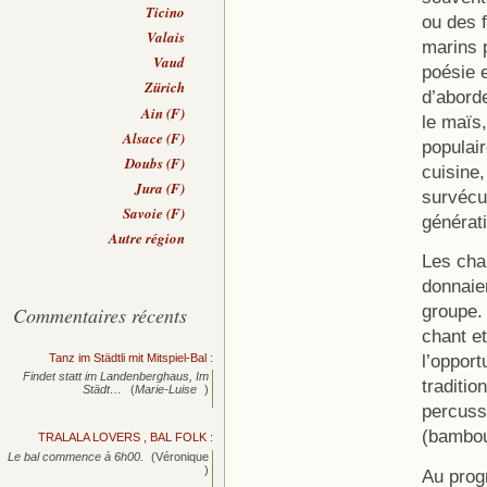
Ticino
ou des 
Valais
marins 
Vaud
poésie e
Zürich
d’aborde
Ain (F)
le maïs,
Alsace (F)
populai
Doubs (F)
cuisine
Jura (F)
survécu
Savoie (F)
générat
Autre région
Les chan
donnaie
groupe.
Commentaires récents
chant e
l’opport
Tanz im Städtli mit Mitspiel-Bal
:
Findet statt im Landenberghaus, Im
traditio
Städt…
(
Marie-Luise
)
percussi
(bambou
TRALALA LOVERS , BAL FOLK
:
Le bal commence à 6h00.
(Véronique
)
Au pro