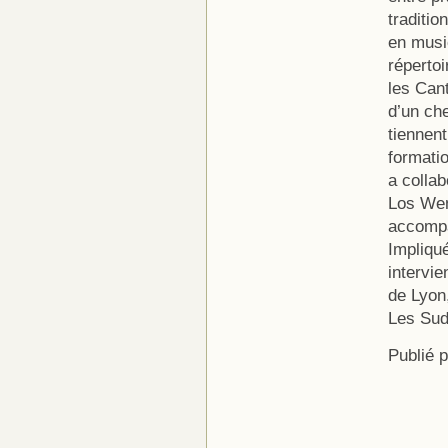
traditio
en musi
réperto
les Can
d’un che
tiennent
formati
a colla
Los Wem
accompa
Impliqu
intervi
de Lyon
Les Sud
Publié 