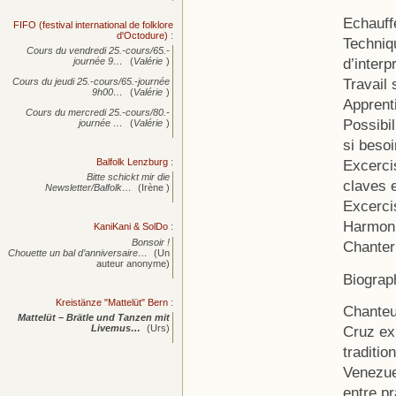
Echauff
FIFO (festival international de folklore
d'Octodure)
:
Techniqu
Cours du vendredi 25.-cours/65.-
d’interp
journée
9…
(
Valérie
)
Travail 
Cours du jeudi 25.-cours/65.-journée
9h00…
(
Valérie
)
Apprenti
Cours du mercredi 25.-cours/80.-
Possibil
journée
…
(
Valérie
)
si besoi
Balfolk Lenzburg
:
Excerci
Bitte schickt mir die
claves 
Newsletter/Balfolk…
(Irène )
Excerci
Harmoni
KaniKani & SolDo
:
Bonsoir !
Chanter
Chouette un bal d’anniversaire…
(Un
auteur anonyme)
Biograp
Kreistänze "Mattelüt" Bern
:
Chanteu
Mattelüt – Brätle und Tanzen mit
Livemus…
(Urs)
Cruz ex
traditio
Venezue
entre p