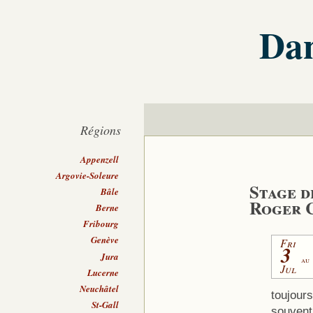
Dan
Régions
Appenzell
Argovie-Soleure
Stage d
Bâle
Roger 
Berne
Fribourg
Genève
Fri
3
Jura
au
Jul
Lucerne
Neuchâtel
toujours
St-Gall
souvent