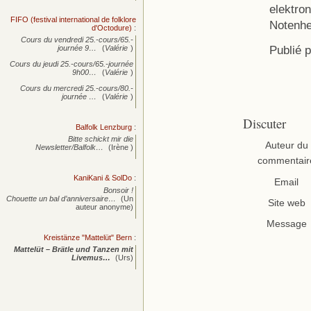
elektron
FIFO (festival international de folklore
Notenhe
d'Octodure)
:
Cours du vendredi 25.-cours/65.-
Publié 
journée
9…
(
Valérie
)
Cours du jeudi 25.-cours/65.-journée
9h00…
(
Valérie
)
Cours du mercredi 25.-cours/80.-
journée
…
(
Valérie
)
Discuter
Balfolk Lenzburg
:
Bitte schickt mir die
Auteur du
Newsletter/Balfolk…
(Irène )
commentair
KaniKani & SolDo
:
Email
Bonsoir !
Chouette un bal d’anniversaire…
(Un
Site web
auteur anonyme)
Message
Kreistänze "Mattelüt" Bern
:
Mattelüt – Brätle und Tanzen mit
Livemus…
(Urs)