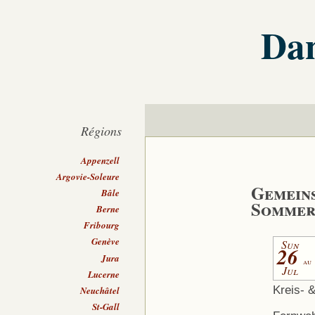
Dan
Régions
Appenzell
Argovie-Soleure
Gemeins
Bâle
Sommer
Berne
Fribourg
Genève
Sun
26
Jura
au
Jul
Lucerne
Kreis- 
Neuchâtel
St-Gall