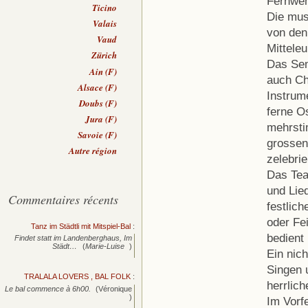
Fernweh
Ticino
Die mus
Valais
von den
Vaud
Mittele
Zürich
Das Sem
Ain (F)
auch Ch
Alsace (F)
Instrum
Doubs (F)
ferne O
Jura (F)
mehrsti
Savoie (F)
grossen
Autre région
zelebrie
Das Tea
und Lie
Commentaires récents
festlich
oder Fe
Tanz im Städtli mit Mitspiel-Bal
:
bedient
Findet statt im Landenberghaus, Im
Städt…
(
Marie-Luise
)
Ein nic
Singen 
TRALALA LOVERS , BAL FOLK
:
herrlic
Le bal commence à 6h00.
(Véronique
)
Im Vorf