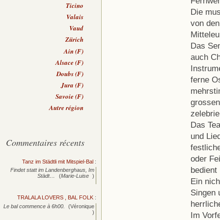
Fernweh
Ticino
Die mus
Valais
von den
Vaud
Mittele
Zürich
Das Sem
Ain (F)
auch Ch
Alsace (F)
Instrum
Doubs (F)
ferne O
Jura (F)
mehrsti
Savoie (F)
grossen
Autre région
zelebrie
Das Tea
und Lie
Commentaires récents
festlich
oder Fe
Tanz im Städtli mit Mitspiel-Bal
:
bedient
Findet statt im Landenberghaus, Im
Städt…
(
Marie-Luise
)
Ein nic
Singen 
TRALALA LOVERS , BAL FOLK
:
herrlic
Le bal commence à 6h00.
(Véronique
)
Im Vorf