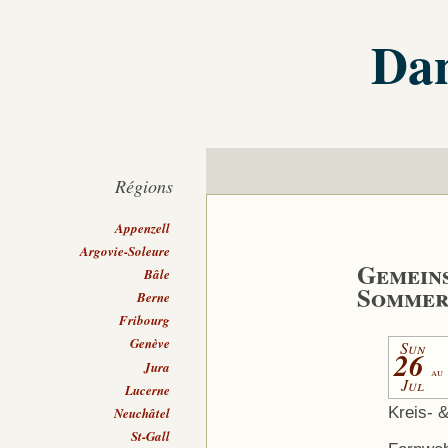
Dan
Régions
Appenzell
Argovie-Soleure
Gemeins
Bâle
Sommer
Berne
Fribourg
Genève
Sun
26
Jura
au
Jul
Lucerne
Kreis- 
Neuchâtel
St-Gall