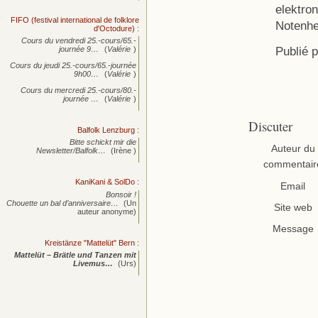
elektron
FIFO (festival international de folklore
Notenhe
d'Octodure)
:
Cours du vendredi 25.-cours/65.-
Publié 
journée
9…
(
Valérie
)
Cours du jeudi 25.-cours/65.-journée
9h00…
(
Valérie
)
Cours du mercredi 25.-cours/80.-
journée
…
(
Valérie
)
Discuter
Balfolk Lenzburg
:
Bitte schickt mir die
Auteur du
Newsletter/Balfolk…
(Irène )
commentair
KaniKani & SolDo
:
Email
Bonsoir !
Chouette un bal d’anniversaire…
(Un
Site web
auteur anonyme)
Message
Kreistänze "Mattelüt" Bern
:
Mattelüt – Brätle und Tanzen mit
Livemus…
(Urs)