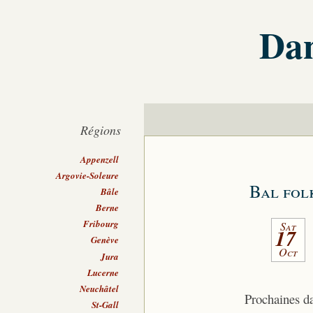
Dan
Régions
Appenzell
Argovie-Soleure
Bal fol
Bâle
Berne
Fribourg
Sat
17
Genève
Oct
Jura
Lucerne
Neuchâtel
Prochaines d
St-Gall