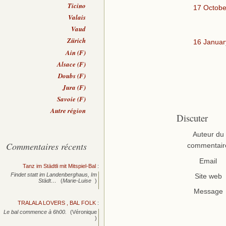
Ticino
17 Octobe
Valais
Vaud
Zürich
16 Januar
Ain (F)
Alsace (F)
Doubs (F)
Jura (F)
Savoie (F)
Autre région
Discuter
Auteur du
Commentaires récents
commentair
Email
Tanz im Städtli mit Mitspiel-Bal
:
Findet statt im Landenberghaus, Im
Site web
Städt…
(
Marie-Luise
)
Message
TRALALA LOVERS , BAL FOLK
:
Le bal commence à 6h00.
(Véronique
)