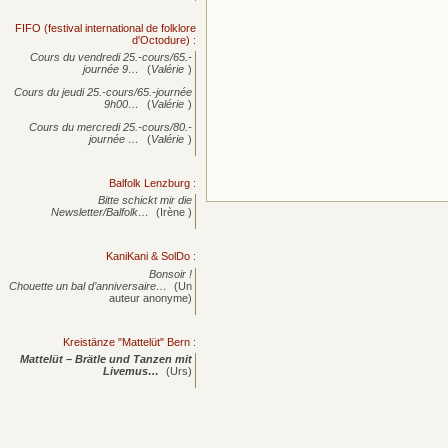
FIFO (festival international de folklore
d'Octodure)
:
Cours du vendredi 25.-cours/65.-
journée
9…
(
Valérie
)
Cours du jeudi 25.-cours/65.-journée
9h00…
(
Valérie
)
Cours du mercredi 25.-cours/80.-
journée
…
(
Valérie
)
Balfolk Lenzburg
:
Bitte schickt mir die
Newsletter/Balfolk…
(Irène )
KaniKani & SolDo
:
Bonsoir !
Chouette un bal d’anniversaire…
(Un
auteur anonyme)
Kreistänze "Mattelüt" Bern
:
Mattelüt – Brätle und Tanzen mit
Livemus…
(Urs)