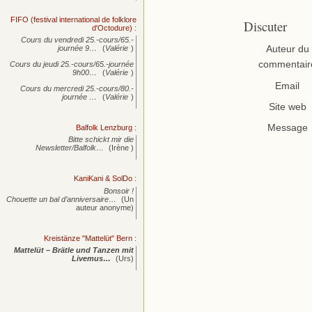
FIFO (festival international de folklore
Discuter
d'Octodure)
:
Cours du vendredi 25.-cours/65.-
Auteur du
journée
9…
(
Valérie
)
commentair
Cours du jeudi 25.-cours/65.-journée
9h00…
(
Valérie
)
Email
Cours du mercredi 25.-cours/80.-
journée
…
(
Valérie
)
Site web
Message
Balfolk Lenzburg
:
Bitte schickt mir die
Newsletter/Balfolk…
(Irène )
KaniKani & SolDo
:
Bonsoir !
Chouette un bal d’anniversaire…
(Un
auteur anonyme)
Kreistänze "Mattelüt" Bern
:
Mattelüt – Brätle und Tanzen mit
Livemus…
(Urs)