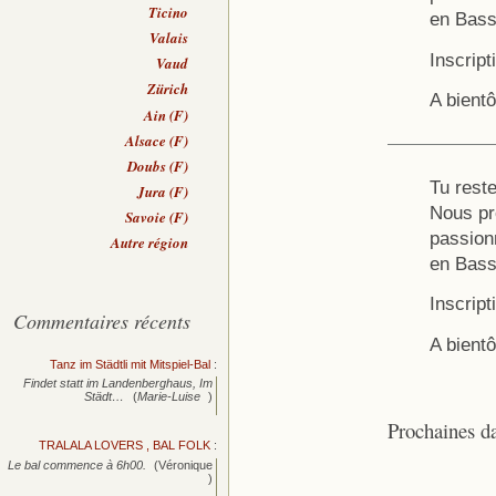
Ticino
en Basse
Valais
Inscript
Vaud
Zürich
A bientô
Ain (F)
Alsace (F)
Doubs (F)
Tu reste
Jura (F)
Nous pr
Savoie (F)
passion
Autre région
en Basse
Inscript
Commentaires récents
A bientô
Tanz im Städtli mit Mitspiel-Bal
:
Findet statt im Landenberghaus, Im
Städt…
(
Marie-Luise
)
Prochaines d
TRALALA LOVERS , BAL FOLK
:
Le bal commence à 6h00.
(Véronique
)