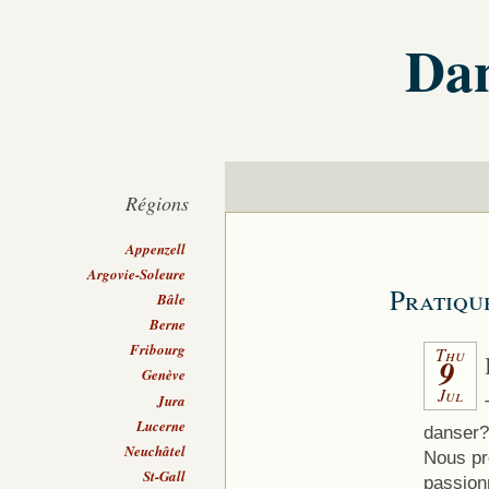
Dan
Régions
Appenzell
Argovie-Soleure
Pratiqu
Bâle
Berne
Fribourg
Thu
9
Genève
Jul
Jura
Lucerne
danser?
Neuchâtel
Nous pr
St-Gall
passion