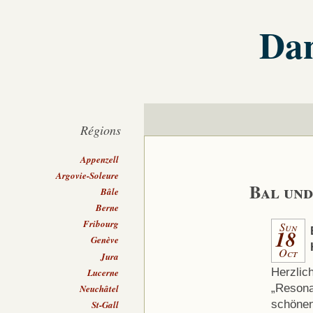
Dan
Régions
Appenzell
Argovie-Soleure
Bal un
Bâle
Berne
Fribourg
Sun
18
Genève
Oct
Jura
Herzlic
Lucerne
„Resona
Neuchâtel
schönen
St-Gall