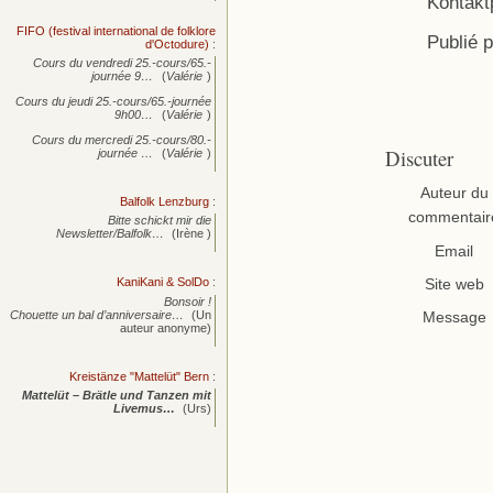
Kontakt
FIFO (festival international de folklore
Publié 
d'Octodure)
:
Cours du vendredi 25.-cours/65.-
journée
9…
(
Valérie
)
Cours du jeudi 25.-cours/65.-journée
9h00…
(
Valérie
)
Cours du mercredi 25.-cours/80.-
Discuter
journée
…
(
Valérie
)
Auteur du
Balfolk Lenzburg
:
commentair
Bitte schickt mir die
Newsletter/Balfolk…
(Irène )
Email
KaniKani & SolDo
:
Site web
Bonsoir !
Chouette un bal d’anniversaire…
(Un
Message
auteur anonyme)
Kreistänze "Mattelüt" Bern
:
Mattelüt – Brätle und Tanzen mit
Livemus…
(Urs)