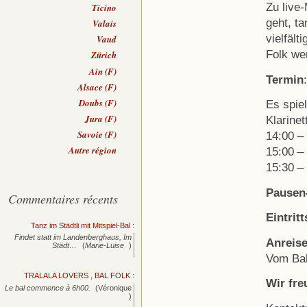
Zu live
Ticino
geht, t
Valais
vielfäl
Vaud
Folk wer
Zürich
Ain (F)
Termin
Alsace (F)
Doubs (F)
Es spie
Jura (F)
Klarinet
Savoie (F)
14:00 –
Autre région
15:00 –
15:30 –
Pausen
Commentaires récents
Eintritt
Tanz im Städtli mit Mitspiel-Bal
:
Findet statt im Landenberghaus, Im
Anreis
Städt…
(
Marie-Luise
)
Vom Bah
TRALALA LOVERS , BAL FOLK
:
Wir fre
Le bal commence à 6h00.
(Véronique
)