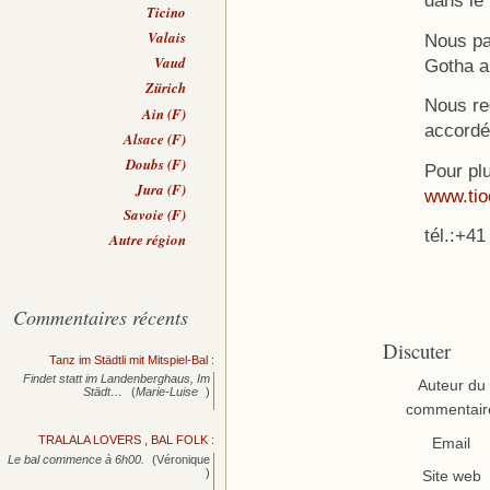
dans le
Ticino
Valais
Nous pa
Vaud
Gotha a
Zürich
Nous re
Ain (F)
accordé
Alsace (F)
Doubs (F)
Pour plu
Jura (F)
www.tioc
Savoie (F)
tél.:+4
Autre région
Commentaires récents
Discuter
Tanz im Städtli mit Mitspiel-Bal
:
Findet statt im Landenberghaus, Im
Auteur du
Städt…
(
Marie-Luise
)
commentair
TRALALA LOVERS , BAL FOLK
:
Email
Le bal commence à 6h00.
(Véronique
)
Site web