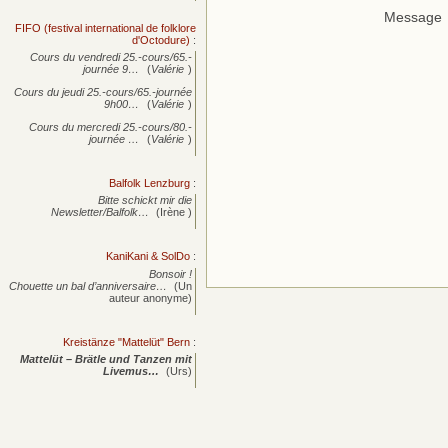
Message
FIFO (festival international de folklore
d'Octodure)
:
Cours du vendredi 25.-cours/65.-
journée
9…
(
Valérie
)
Cours du jeudi 25.-cours/65.-journée
9h00…
(
Valérie
)
Cours du mercredi 25.-cours/80.-
journée
…
(
Valérie
)
Balfolk Lenzburg
:
Bitte schickt mir die
Newsletter/Balfolk…
(Irène )
KaniKani & SolDo
:
Bonsoir !
Chouette un bal d’anniversaire…
(Un
auteur anonyme)
Kreistänze "Mattelüt" Bern
:
Mattelüt – Brätle und Tanzen mit
Livemus…
(Urs)