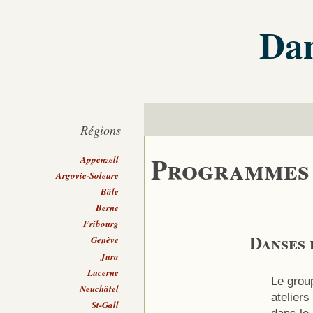
Dan
Régions
Programmes
Appenzell
Argovie-Soleure
Bâle
Berne
Fribourg
Danses 
Genève
Jura
Lucerne
Le gro
Neuchâtel
ateliers
St-Gall